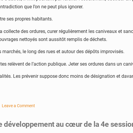
tradiction que l’on ne peut plus ignorer.
ntre ses propres habitants.
la collecte des ordures, curer régulièrement les caniveaux et sa
 ouvrages nettoyés sont aussitôt remplis de déchets.
marchés, le long des rues et autour des dépôts improvisés.
tes relèvent de l’action publique. Jeter ses ordures dans un cani
éalités. Les prévenir suppose donc moins de désignation et dava
Leave a Comment
on
Les
e développement au cœur de la 4e sessio
caniveaux
ne