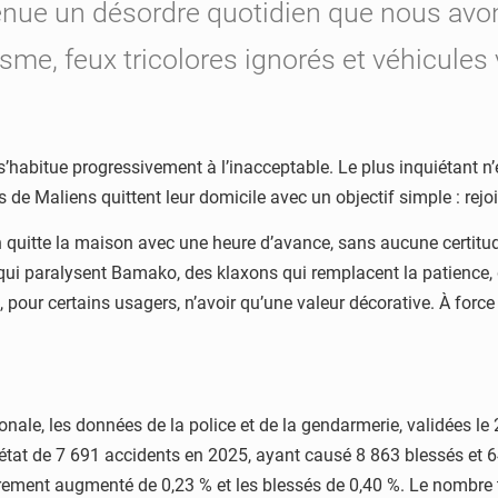
enue un désordre quotidien que nous avons
sme, feux tricolores ignorés et véhicules v
ui s’habitue progressivement à l’inacceptable. Le plus inquiétant 
de Maliens quittent leur domicile avec un objectif simple : rejoin
 quitte la maison avec une heure d’avance, sans aucune certitude
aralysent Bamako, des klaxons qui remplacent la patience, de
 pour certains usagers, n’avoir qu’une valeur décorative. À force 
onale, les données de la police et de la gendarmerie, validées le 
ont état de 7 691 accidents en 2025, ayant causé 8 863 blessés et
rement augmenté de 0,23 % et les blessés de 0,40 %. Le nombre t