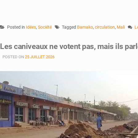
Posted in
Idées
,
Société
Tagged
Bamako
,
circulation
,
Mali
L
o
B
Les caniveaux ne votent pas, mais ils par
:
le
POSTED ON
25 JUILLET 2026
c
q
n
a
a
à
t