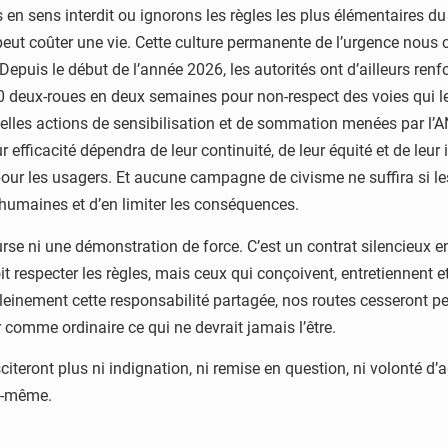
ns en sens interdit ou ignorons les règles les plus élémentaires
ut coûter une vie. Cette culture permanente de l’urgence nous
Depuis le début de l’année 2026, les autorités ont d’ailleurs renfo
0 deux-roues en deux semaines pour non-respect des voies qui le
velles actions de sensibilisation et de sommation menées par l’A
ur efficacité dépendra de leur continuité, de leur équité et de leu
our les usagers. Et aucune campagne de civisme ne suffira si les r
 humaines et d’en limiter les conséquences.
urse ni une démonstration de force. C’est un contrat silencieux e
especter les règles, mais ceux qui conçoivent, entretiennent et 
inement cette responsabilité partagée, nos routes cesseront peu
r comme ordinaire ce qui ne devrait jamais l’être.
eront plus ni indignation, ni remise en question, ni volonté d’agi
le-même.