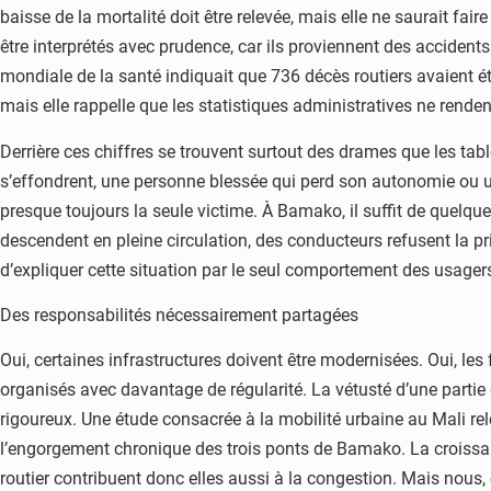
baisse de la mortalité doit être relevée, mais elle ne saurait fa
être interprétés avec prudence, car ils proviennent des accidents p
mondiale de la santé indiquait que 736 décès routiers avaient été
mais elle rappelle que les statistiques administratives ne rende
Derrière ces chiffres se trouvent surtout des drames que les tab
s’effondrent, une personne blessée qui perd son autonomie ou u
presque toujours la seule victime. À Bamako, il suffit de quelq
descendent en pleine circulation, des conducteurs refusent la prio
d’expliquer cette situation par le seul comportement des usagers o
Des responsabilités nécessairement partagées
Oui, certaines infrastructures doivent être modernisées. Oui, les
organisés avec davantage de régularité. La vétusté d’une partie
rigoureux. Une étude consacrée à la mobilité urbaine au Mali re
l’engorgement chronique des trois ponts de Bamako. La croissance 
routier contribuent donc elles aussi à la congestion. Mais nous,