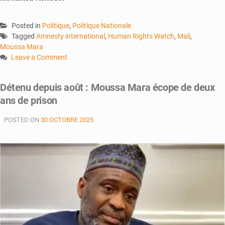
Posted in
Politique
,
Politique Nationale
Tagged
Amnesty international
,
Human Rights Watch
,
Mali
,
Moussa Mara
Leave a Comment
on
Transition
Détenu depuis août : Moussa Mara écope de deux
:
ans de prison
La
descente
POSTED ON
30 OCTOBRE 2025
aux
enfers
des
hommes
politiques