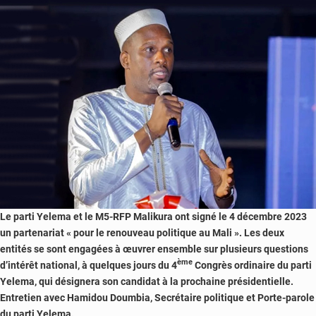
unir
les
Maliens,
elle
les
a
divisés »
Le parti Yelema et le M5-RFP Malikura ont signé le 4 décembre 2023
un partenariat « pour le renouveau politique au Mali ». Les deux
entités se sont engagées à œuvrer ensemble sur plusieurs questions
ème
d’intérêt national, à quelques jours du 4
Congrès ordinaire du parti
Yelema, qui désignera son candidat à la prochaine présidentielle.
Entretien avec Hamidou Doumbia, Secrétaire politique et Porte-parole
du parti Yelema.