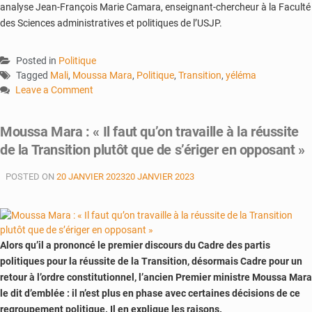
analyse Jean-François Marie Camara, enseignant-chercheur à la Faculté
des Sciences administratives et politiques de l’USJP.
Posted in
Politique
Tagged
Mali
,
Moussa Mara
,
Politique
,
Transition
,
yéléma
Leave a Comment
on
Yelema
Moussa Mara : « Il faut qu’on travaille à la réussite
:
de la Transition plutôt que de s’ériger en opposant »
désormais
dans
POSTED ON
20 JANVIER 2023
20 JANVIER 2023
une
«
opposition
»
affichée
Alors qu’il a prononcé le premier discours du Cadre des partis
à
politiques pour la réussite de la Transition, désormais Cadre pour un
la
retour à l’ordre constitutionnel, l’ancien Premier ministre Moussa Mara
Transition
le dit d’emblée : il n’est plus en phase avec certaines décisions de ce
?
regroupement politique. Il en explique les raisons.