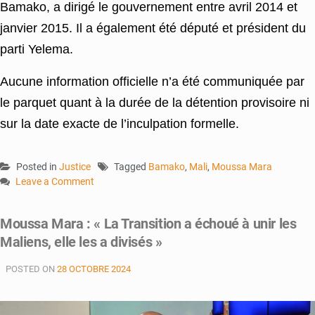
Bamako, a dirigé le gouvernement entre avril 2014 et
janvier 2015. Il a également été député et président du
parti Yelema.
Aucune information officielle n’a été communiquée par
le parquet quant à la durée de la détention provisoire ni
sur la date exacte de l’inculpation formelle.
Posted in
Justice
Tagged
Bamako
,
Mali
,
Moussa Mara
Leave a Comment
on
Cybercriminalité
Moussa Mara : « La Transition a échoué à unir les
:
Maliens, elle les a divisés »
Moussa
Mara
POSTED ON
28 OCTOBRE 2024
en
détention
provisoire
après