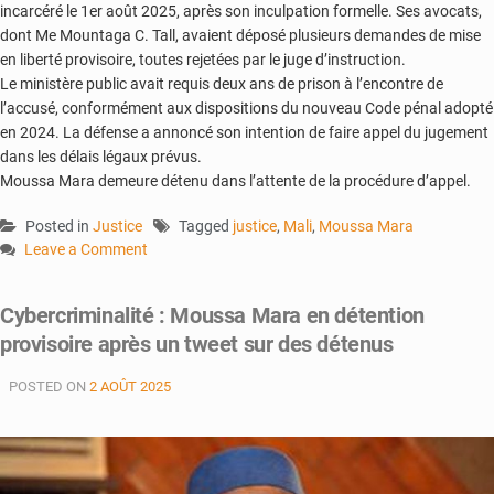
incarcéré le 1er août 2025, après son inculpation formelle. Ses avocats,
dont Me Mountaga C. Tall, avaient déposé plusieurs demandes de mise
en liberté provisoire, toutes rejetées par le juge d’instruction.
Le ministère public avait requis deux ans de prison à l’encontre de
l’accusé, conformément aux dispositions du nouveau Code pénal adopté
en 2024. La défense a annoncé son intention de faire appel du jugement
dans les délais légaux prévus.
Moussa Mara demeure détenu dans l’attente de la procédure d’appel.
Posted in
Justice
Tagged
justice
,
Mali
,
Moussa Mara
Leave a Comment
on
Détenu
Cybercriminalité : Moussa Mara en détention
depuis
provisoire après un tweet sur des détenus
août
:
POSTED ON
2 AOÛT 2025
Moussa
Mara
écope
de
deux