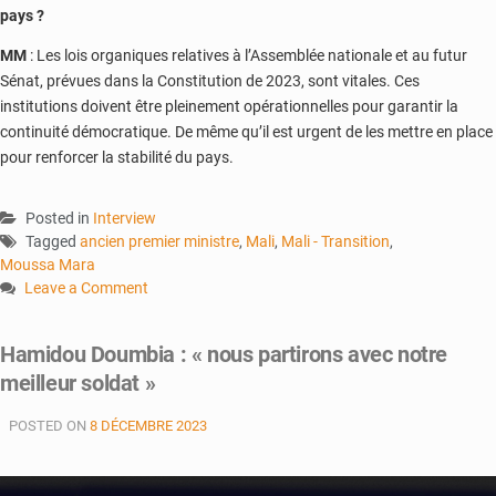
pays ?
MM
: Les lois organiques relatives à l’Assemblée nationale et au futur
Sénat, prévues dans la Constitution de 2023, sont vitales. Ces
institutions doivent être pleinement opérationnelles pour garantir la
continuité démocratique. De même qu’il est urgent de les mettre en place
pour renforcer la stabilité du pays.
Posted in
Interview
Tagged
ancien premier ministre
,
Mali
,
Mali - Transition
,
Moussa Mara
Leave a Comment
on
Moussa
Hamidou Doumbia : « nous partirons avec notre
Mara :
meilleur soldat »
« La
Transition
POSTED ON
8 DÉCEMBRE 2023
a
échoué
à