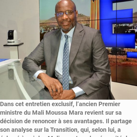
un
tweet
sur
des
détenus
Dans cet entretien exclusif, l’ancien Premier
ministre du Mali Moussa Mara revient sur sa
décision de renoncer à ses avantages. Il partage
son analyse sur la Transition, qui, selon lui, a