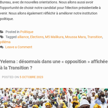
Bureau, avec de nouvelles orientations. Nous allons aussi avoir
l’opportunité de choisir notre candidat pour l’élection présidentielle à
venir. Nous allons également réfléchir à améliorer notre institution
politique.
Posted in
Politique
Tagged
alliance
,
Elections
,
M5 Malikura
,
Moussa Mara
,
Transition
,
yéléma
Leave a Comment
on
Hamidou
Yelema : désormais dans une « opposition » affichée
Doumbia
à la Transition ?
:
«
POSTED ON
5 OCTOBRE 2023
nous
partirons
avec
notre
meilleur
soldat
»