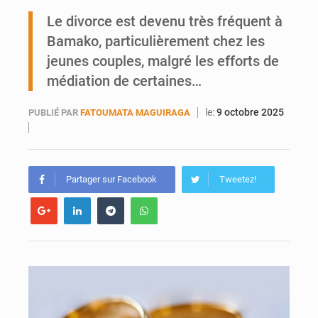
Ports ouest-africains : la bataille du fret sahélien
Le divorce est devenu très fréquent à
Bamako, particulièrement chez les
AfroBasket U18 : Le Mali défend sa double couronne à Abidjan
jeunes couples, malgré les efforts de
médiation de certaines…
le:
9 octobre 2025
PUBLIÉ PAR
FATOUMATA MAGUIRAGA
Partager sur Facebook
Tweetez!