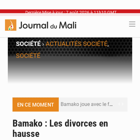
Dernière Mise à jour : 7 août 2026 à 11h10 GMT
SOCIÉTÉ
›
ACTUALITÉS SOCIÉTÉ
,
SOCIÉTÉ
Bamako joue avec le feu
EN CE MOMENT
Blanchisseries à Bamako : la traçabilité du linge en question
Bamako : Les divorces en
hausse
Dr Abdrahamane Tamboura, économiste