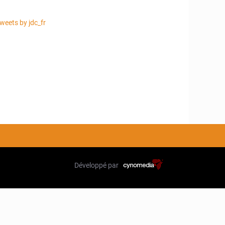
weets by jdc_fr
Développé par