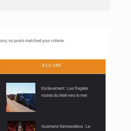
orry, no posts matched your criteria.
À LA UNE
© JDM
Enclavement : Les fragiles
routes du Mali vers la mer
Ousmane Samassékou : Le