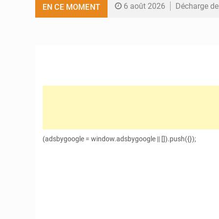
6 août 2026
Décharge de 
EN CE MOMENT
6 août 2026
Défense et s
6 août 2026
Riz local : 
6 août 2026
Enclavement 
3 août 2026
CAN féminine
(adsbygoogle = window.adsbygoogle || []).push({});