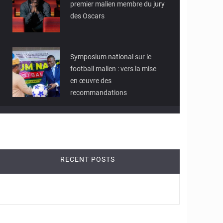
premier malien membre du jury
des Oscars
Symposium national sur le
football malien : vers la mise
en œuvre des
recommandations
RECENT POSTS