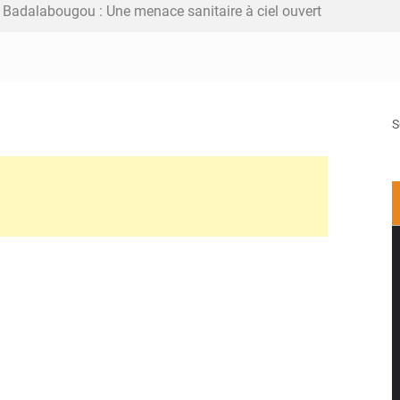
Badalabougou : Une menace sanitaire à ciel ouvert
écurité : Le Mali change d’architecture
26 030 tonnes pour amortir la soudure
S
: Les fragiles routes du Mali vers la mer
 : les Aigles Dames se relancent