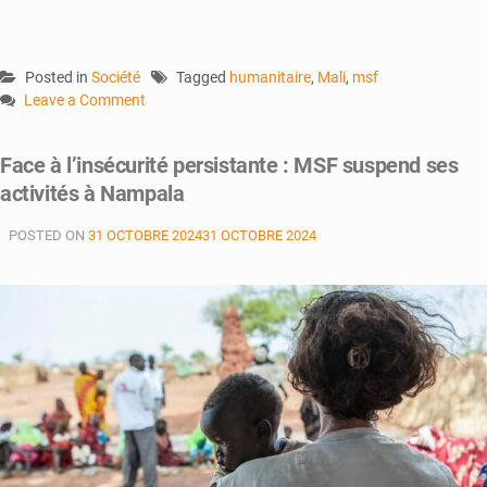
Posted in
Société
Tagged
humanitaire
,
Mali
,
msf
Leave a Comment
on
Besoins
Face à l’insécurité persistante : MSF suspend ses
humanitaires
activités à Nampala
:
MSF
POSTED ON
31 OCTOBRE 2024
31 OCTOBRE 2024
renforce
ses
actions
face
à
l’effondrement
des
financements