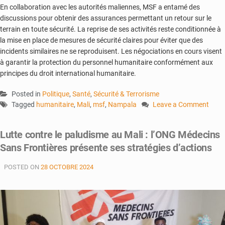
En collaboration avec les autorités maliennes, MSF a entamé des
discussions pour obtenir des assurances permettant un retour sur le
terrain en toute sécurité. La reprise de ses activités reste conditionnée à
la mise en place de mesures de sécurité claires pour éviter que des
incidents similaires ne se reproduisent. Les négociations en cours visent
à garantir la protection du personnel humanitaire conformément aux
principes du droit international humanitaire.
Posted in
Politique
,
Santé
,
Sécurité & Terrorisme
Tagged
humanitaire
,
Mali
,
msf
,
Nampala
Leave a Comment
on
Face
Lutte contre le paludisme au Mali : l’ONG Médecins
à
Sans Frontières présente ses stratégies d’actions
l’insécurité
persistante
POSTED ON
28 OCTOBRE 2024
:
MSF
suspend
ses
activités
à