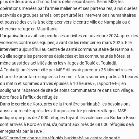
plus de deux ans à d’importants défis sécuritaires. Selon MSF, les
opérations menées par l’armée malienne et ses partenaires, ainsi que les
activités de groupes armés, ont perturbé les interventions humanitaires
et poussé des civils à se déplacer vers le centre-ville de Nampala ou à
chercher refuge en Mauritanie.
L’organisation avait suspendu ses activités en novembre 2024 après des
violences contre ses équipes, avant de les relancer en mars 2025. Elle
intervient aujourd’hui au centre de santé communautaire de Nampala,
où elle soigne les personnes déplacées et les communautés hôtes, et
mène aussi des activités dans les villages de Toulé et Touladji.
À Touladji, un éleveur cité par MSF dit avoir parcouru 25 kilomètres en
charrette pour faire soigner sa femme. « Nous sommes partis à 5 heures
du matin et sommes arrivés épuisés à 10 heures », rapporte-t-il, en
soulignant l’absence de site de soins communautaire dans son village.
Koro face à l’afflux de réfugiés
Dans le cercle de Koro, près de la frontière burkinabè, les besoins ont
aussi augmenté après des attaques contre plusieurs villages. MSF
indique que plus de 7 000 réfugiés fuyant les violences au Burkina Faso
sont arrivés à Koro en mai, s’ajoutant aux près de 68 000 réfugiés déjà
enregistrés par le HCR.
MSF prend en charge les réfugiés burkinabè au centre de santé