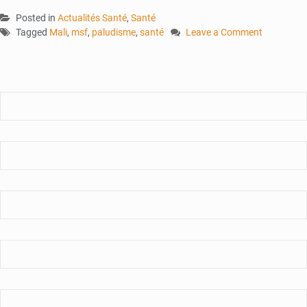
Posted in
Actualités Santé
,
Santé
Tagged
Mali
,
msf
,
paludisme
,
santé
Leave a Comment
on
Lutte
contre
le
paludisme
au
Mali
:
l’ONG
Médecins
Sans
Frontières
présente
ses
stratégies
d’actions