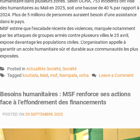
humanitaire dans plusieurs zones. Selon OCHA, 753 incidents ont visé
des humanitaires au Mali en 2025, soit une hausse de 40 % par rapport à
2024. Plus de 5 millions de personnes auraient besoin d’une assistance
dans le pays.
MSF estime que l’escalade récente des violences, marquée notamment
par les attaques de groupes armés contre plusieurs villes le 25 avril,
expose davantage les populations civiles. L’organisation appelle à
garantir un accès humanitaire sûr et durable aux communautés les plus
exposées.
Posted in
Actualités Société
,
Société
Tagged
koutiala
,
Mali
,
msf
,
Nampala
,
ocha
Leave a Comment
on
Humanitaire
Besoins humanitaires : MSF renforce ses actions
:
face à l’effondrement des financements
MSF
alerte
POSTED ON
29 SEPTEMBRE 2025
sur
l’isolement
des
communautés