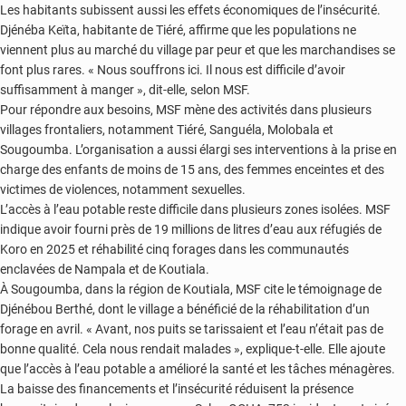
Les habitants subissent aussi les effets économiques de l’insécurité.
Djénéba Keïta, habitante de Tiéré, affirme que les populations ne
viennent plus au marché du village par peur et que les marchandises se
font plus rares. « Nous souffrons ici. Il nous est difficile d’avoir
suffisamment à manger », dit-elle, selon MSF.
Pour répondre aux besoins, MSF mène des activités dans plusieurs
villages frontaliers, notamment Tiéré, Sanguéla, Molobala et
Sougoumba. L’organisation a aussi élargi ses interventions à la prise en
charge des enfants de moins de 15 ans, des femmes enceintes et des
victimes de violences, notamment sexuelles.
L’accès à l’eau potable reste difficile dans plusieurs zones isolées. MSF
indique avoir fourni près de 19 millions de litres d’eau aux réfugiés de
Koro en 2025 et réhabilité cinq forages dans les communautés
enclavées de Nampala et de Koutiala.
À Sougoumba, dans la région de Koutiala, MSF cite le témoignage de
Djénébou Berthé, dont le village a bénéficié de la réhabilitation d’un
forage en avril. « Avant, nos puits se tarissaient et l’eau n’était pas de
bonne qualité. Cela nous rendait malades », explique-t-elle. Elle ajoute
que l’accès à l’eau potable a amélioré la santé et les tâches ménagères.
La baisse des financements et l’insécurité réduisent la présence