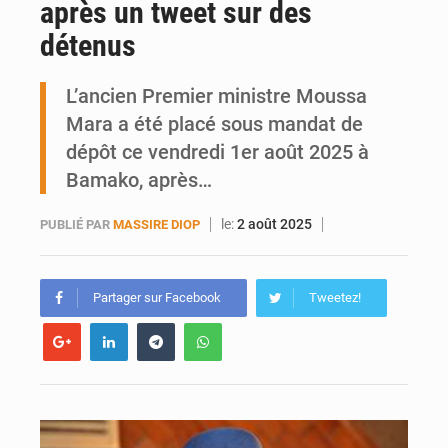
après un tweet sur des
Ports ouest-africains : la bataille du fret sahélien
détenus
AfroBasket U18 : Le Mali défend sa double couronne à Abidjan
L’ancien Premier ministre Moussa
Mara a été placé sous mandat de
dépôt ce vendredi 1er août 2025 à
Bamako, après…
le:
2 août 2025
PUBLIÉ PAR
MASSIRE DIOP
Partager sur Facebook
Tweetez!