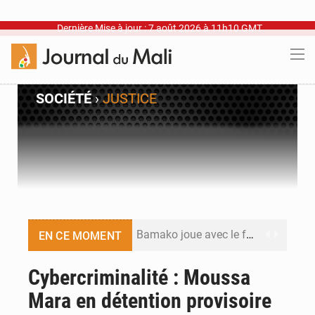
Dernière Mise à jour : 7 août 2026 à 11h10 GMT
SOCIÉTÉ
›
JUSTICE
Bamako joue avec le feu
EN CE MOMENT
Blanchisseries à Bamako : la traçabilité du linge en question
Cybercriminalité : Moussa
Mara en détention provisoire
Dr Abdrahamane Tamboura, économiste