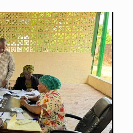
:
Le
Mali
change
d’architecture