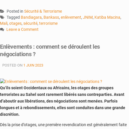
Posted in
Sécurité & Terrorisme
Tagged
Bandiagara
,
Bankass
,
enlèvement
,
JNIM
,
Katiba Macina
,
Mali
,
otages
,
sécurité
,
terrorisme
Leave a Comment
on
Bandiagara
Enlèvements : comment se déroulent les
:
négociations ?
jusqu’où
ira
POSTED ON
1 JUIN 2023
le
mécontentement
?
Qu’ils soient Occidentaux ou Africains, les otages des groupes
terroristes au Sahel sont rarement libérés sans contreparties. Avant
d’aboutir aux libérations, des négociations sont menées. Parfois
longues et à rebondissements, elles sont conduites dans une grande
discrétion.
Dès la prise d’otages, une première revendication est généralement faite