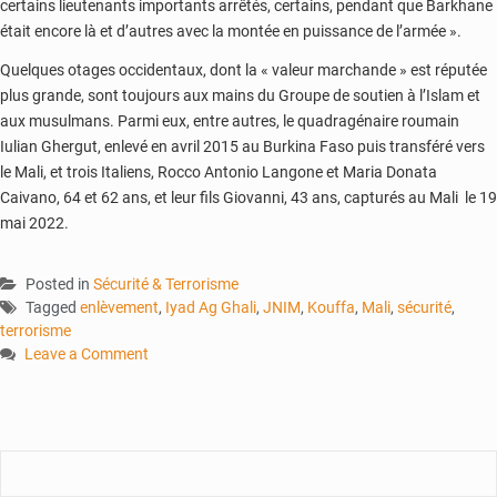
certains lieutenants importants arrêtés, certains, pendant que Barkhane
était encore là et d’autres avec la montée en puissance de l’armée ».
Quelques otages occidentaux, dont la « valeur marchande » est réputée
plus grande, sont toujours aux mains du Groupe de soutien à l’Islam et
aux musulmans. Parmi eux, entre autres, le quadragénaire roumain
Iulian Ghergut, enlevé en avril 2015 au Burkina Faso puis transféré vers
le Mali, et trois Italiens, Rocco Antonio Langone et Maria Donata
Caivano, 64 et 62 ans, et leur fils Giovanni, 43 ans, capturés au Mali le 19
mai 2022.
Posted in
Sécurité & Terrorisme
Tagged
enlèvement
,
Iyad Ag Ghali
,
JNIM
,
Kouffa
,
Mali
,
sécurité
,
terrorisme
Leave a Comment
on
JNIM
:
le
lucratif
business