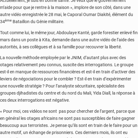
Actuellement, je suis en bonne santé. Je veux que le gouvernement
m’aide pour que je rentre à la maison », implore de son côté, dans une
autre vidéo enregistrée le 28 mai, le Caporal Oumar Diakité, élément du
ème
34
Bataillon du Génie militaire.
Tout comme lui, le même jour, Abdoulaye Kanté, garde forestier enlevé fin
mars dans un poste à Kita, demande dans une autre vidéo de l’aide des
autorités, à ses collègues et à sa famille pour recouvrer la liberté.
La nouvelle méthode employée par le JNIM, d’autant plus avec des
otages relativement peu connus, suscite des interrogations. Le groupe
est-il en manque de ressources financières et est-il en train d’activer des
leviers de négociations pour le combler ? Est-il en train d’expérimenter
une nouvelle stratégie ? Pour l’analyste sécuritaire, spécialiste des
groupes djihadistes du centre et du nord du Mali, Yida Diall, la réponse à
ces deux interrogations est négative.
« Pour moi, ces vidéos ne sont pas pour chercher de l’argent, parce que
en général les otages africains ne sont pas susceptibles de faire gagner
beaucoup aux terroristes. Je pense qu’ils sont en train de le faire pour un
autre motif, un échange de prisonniers. Ces derniers mois, ils ont eu