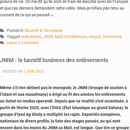
preuve de vie. On me dit qu’ils sont en train de discuter avec les Français
et que ces derniers demandent cette vidéo. Mais je n’étais pas tenu au
courant de ce qui se passait ».
Posted in
Sécurité & Terrorisme
Tagged
enlèvement
,
JNIM
,
Mali
,
Occidentaux
,
rançon
,
terrorisme
Leave a Comment
on
Enlèvements
JNIM : le lucratif business des enlèvements
:
comment
POSTED ON
1 JUIN 2023
se
déroulent
les
Même s’il n’en détient pas le monopole, le JNIM (Groupe de soutien à
négociations
l’islam et aux musulmans) a érigé au fil des années les enlèvements
?
au Sahel en modus operandi. Depuis que sa rivalité s’est accentuée, à
partir de février 2020, avec l’EIGS (État islamique au grand Sahara), le
groupe d’Iyad Ag Ghaly a multiplié les rapts. Expatriés européens,
nationaux de divers profils, la liste des otages passés, ou qui sont
encore dans les mains du JNIM au Mali, est longue. Que tire ce groupe