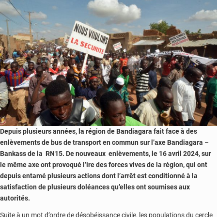
plus
de
quatre
mois
d’absence
Depuis plusieurs années, la région de Bandiagara fait face à des
enlèvements de bus de transport en commun sur l’axe Bandiagara –
Bankass de la RN15. De nouveaux enlèvements, le 16 avril 2024, sur
le même axe ont provoqué l’ire des forces vives de la région, qui ont
depuis entamé plusieurs actions dont l’arrêt est conditionné à la
satisfaction de plusieurs doléances qu’elles ont soumises aux
autorités.
Suite à un mot d’ordre de désobéissance civile, les populations du cercle