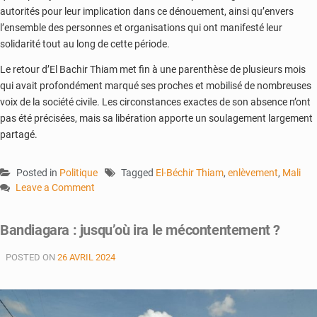
autorités pour leur implication dans ce dénouement, ainsi qu’envers
l’ensemble des personnes et organisations qui ont manifesté leur
solidarité tout au long de cette période.
Le retour d’El Bachir Thiam met fin à une parenthèse de plusieurs mois
qui avait profondément marqué ses proches et mobilisé de nombreuses
voix de la société civile. Les circonstances exactes de son absence n’ont
pas été précisées, mais sa libération apporte un soulagement largement
partagé.
Posted in
Politique
Tagged
El-Béchir Thiam
,
enlèvement
,
Mali
Leave a Comment
on
El
Bandiagara : jusqu’où ira le mécontentement ?
Bachir
Thiam
POSTED ON
26 AVRIL 2024
retrouve
la
liberté
après