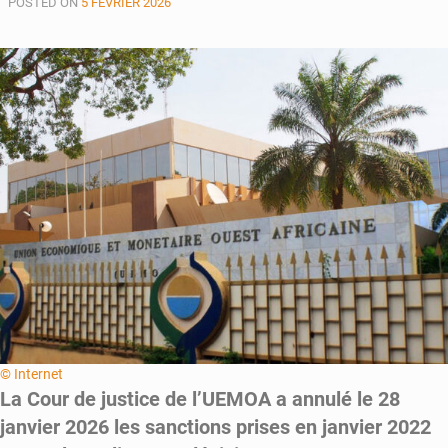
POSTED ON
5 FÉVRIER 2026
départs
qui
pèsent
© Internet
La Cour de justice de l’UEMOA a annulé le 28
janvier 2026 les sanctions prises en janvier 2022