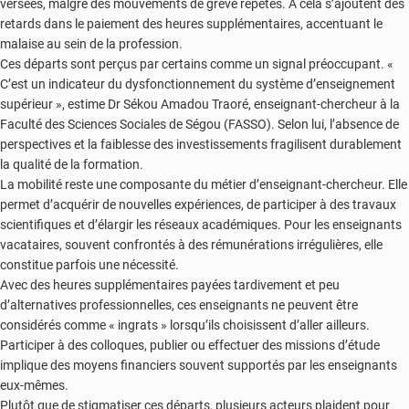
versées, malgré des mouvements de grève répétés. À cela s’ajoutent des
retards dans le paiement des heures supplémentaires, accentuant le
malaise au sein de la profession.
Ces départs sont perçus par certains comme un signal préoccupant. «
C’est un indicateur du dysfonctionnement du système d’enseignement
supérieur », estime Dr Sékou Amadou Traoré, enseignant-chercheur à la
Faculté des Sciences Sociales de Ségou (FASSO). Selon lui, l’absence de
perspectives et la faiblesse des investissements fragilisent durablement
la qualité de la formation.
La mobilité reste une composante du métier d’enseignant-chercheur. Elle
permet d’acquérir de nouvelles expériences, de participer à des travaux
scientifiques et d’élargir les réseaux académiques. Pour les enseignants
vacataires, souvent confrontés à des rémunérations irrégulières, elle
constitue parfois une nécessité.
Avec des heures supplémentaires payées tardivement et peu
d’alternatives professionnelles, ces enseignants ne peuvent être
considérés comme « ingrats » lorsqu’ils choisissent d’aller ailleurs.
Participer à des colloques, publier ou effectuer des missions d’étude
implique des moyens financiers souvent supportés par les enseignants
eux-mêmes.
Plutôt que de stigmatiser ces départs, plusieurs acteurs plaident pour