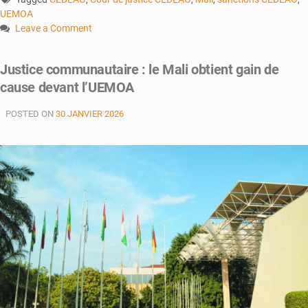
UEMOA
Leave a Comment
on
Annulation
Justice communautaire : le Mali obtient gain de
des
cause devant l’UEMOA
sanctions
de
POSTED ON
30 JANVIER 2026
l’UEMOA
contre
le
Mali
:
Quelles
conséquences
juridiques
?