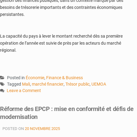
gestion des finances publiques, dans un contexte marqué par des
besoins de trésorerie importants et des contraintes économiques
persistantes.
La capacité du pays à lever le montant recherché dès sa première
opération de l’année est suivie de près par les acteurs du marché
régional.
Posted in
Économie
,
Finance & Business
Tagged
Mali
,
marché financier
,
Trésor public
,
UEMOA
Leave a Comment
on
Marché
Réforme des EPCP : mise en conformité et défis de
commun
modernisation
:
L’État
POSTED ON
20 NOVEMBRE 2025
lève
40