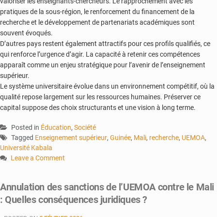
valoriser les enseignants-chercheurs. Le rapprochement avec les
pratiques de la sous-région, le renforcement du financement de la
recherche et le développement de partenariats académiques sont
souvent évoqués.
D’autres pays restent également attractifs pour ces profils qualifiés, ce
qui renforce l’urgence d’agir. La capacité à retenir ces compétences
apparaît comme un enjeu stratégique pour l’avenir de l’enseignement
supérieur.
Le système universitaire évolue dans un environnement compétitif, où la
qualité repose largement sur les ressources humaines. Préserver ce
capital suppose des choix structurants et une vision à long terme.
Posted in
Éducation
,
Société
Tagged
Enseignement supérieur
,
Guinée
,
Mali
,
recherche
,
UEMOA
,
Université Kabala
Leave a Comment
on
Enseignants-
Annulation des sanctions de l’UEMOA contre le Mali
chercheurs
: Quelles conséquences juridiques ?
:
des