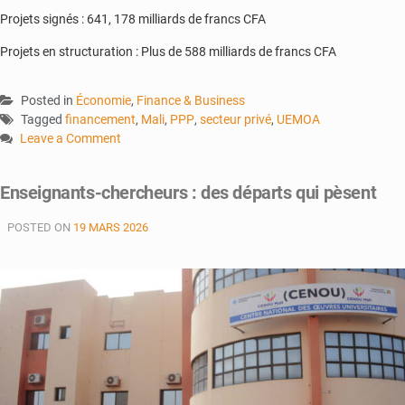
Projets signés : 641, 178 milliards de francs CFA
Projets en structuration : Plus de 588 milliards de francs CFA
Posted in
Économie
,
Finance & Business
Tagged
financement
,
Mali
,
PPP
,
secteur privé
,
UEMOA
Leave a Comment
on
Validation
Enseignants-chercheurs : des départs qui pèsent
des
documents
POSTED ON
19 MARS 2026
PPP:
Quels
impacts
pour
les
investissements?