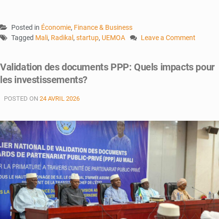
Posted in
Économie
,
Finance & Business
Tagged
Mali
,
Radikal
,
startup
,
UEMOA
Leave a Comment
on
Radikal
Validation des documents PPP: Quels impacts pour
:
les investissements?
Une
startup
POSTED ON
24 AVRIL 2026
pour
moderniser
les
PME