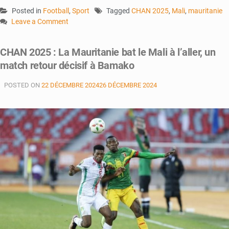
Posted in
Football
,
Sport
Tagged
CHAN 2025
,
Mali
,
mauritanie
Leave a Comment
on
Éliminatoires
CHAN 2025 : La Mauritanie bat le Mali à l’aller, un
du
match retour décisif à Bamako
CHAN
2025
POSTED ON
22 DÉCEMBRE 2024
26 DÉCEMBRE 2024
:
Le
Mali
éliminé
par
la
Mauritanie