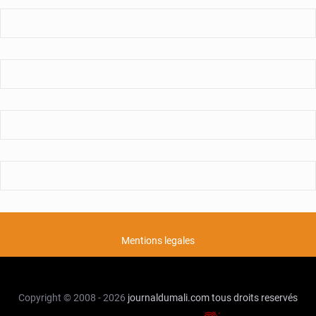
locaux
visent
la
qualification
Mentions legales
Copyright © 2008 - 2026
journaldumali.com
tous droits reservés