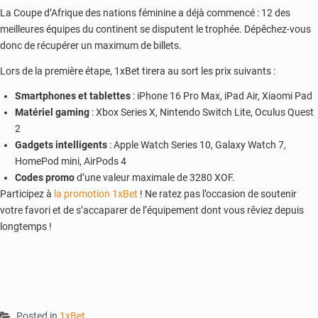
La Coupe d’Afrique des nations féminine a déjà commencé : 12 des
meilleures équipes du continent se disputent le trophée. Dépêchez-vous
donc de récupérer un maximum de billets.
Lors de la première étape, 1xBet tirera au sort les prix suivants :
Smartphones et tablettes
: iPhone 16 Pro Max, iPad Air, Xiaomi Pad
Matériel gaming
: Xbox Series X, Nintendo Switch Lite, Oculus Quest
2
Gadgets intelligents
: Apple Watch Series 10, Galaxy Watch 7,
HomePod mini, AirPods 4
Codes promo
d’une valeur maximale de 3280 XOF.
Participez à
la promotion 1xBet
! Ne ratez pas l’occasion de soutenir
votre favori et de s’accaparer de l’équipement dont vous rêviez depuis
longtemps !
Posted in
1xBet