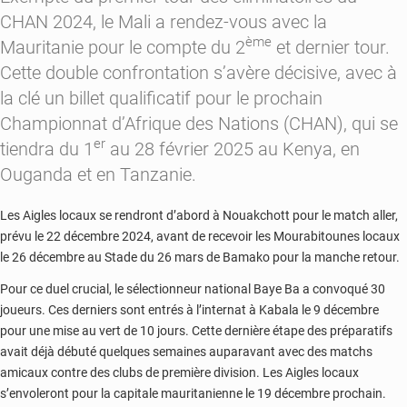
CHAN 2024, le Mali a rendez-vous avec la
ème
Mauritanie pour le compte du 2
et dernier tour.
Cette double confrontation s’avère décisive, avec à
la clé un billet qualificatif pour le prochain
Championnat d’Afrique des Nations (CHAN), qui se
er
tiendra du 1
au 28 février 2025 au Kenya, en
Ouganda et en Tanzanie.
Les Aigles locaux se rendront d’abord à Nouakchott pour le match aller,
prévu le 22 décembre 2024, avant de recevoir les Mourabitounes locaux
le 26 décembre au Stade du 26 mars de Bamako pour la manche retour.
Pour ce duel crucial, le sélectionneur national Baye Ba a convoqué 30
joueurs. Ces derniers sont entrés à l’internat à Kabala le 9 décembre
pour une mise au vert de 10 jours. Cette dernière étape des préparatifs
avait déjà débuté quelques semaines auparavant avec des matchs
amicaux contre des clubs de première division. Les Aigles locaux
s’envoleront pour la capitale mauritanienne le 19 décembre prochain.