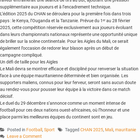
faveur entraînerait une séance de tirs au but, ajoutant une pression
supplémentaire aux joueurs et à l’encadrement technique.
L’édition 2025 du CHAN se déroulera pour la première fois dans trois
pays : le Kenya, l’Ouganda et la Tanzanie. Prévue du 1ᵉʳ au 28 février
2025, cette compétition réservée exclusivement aux joueurs évoluant
dans leurs championnats nationaux représente une opportunité unique
de briller sur la scène continentale. Pour les Aigles du Mali, ce serait
également l’occasion de redorer leur blason après un début de
campagne compliqué.
Un défi de taille pour les Aigles
Le Mali devra se montrer efficace et discipliné pour renverser la situation
face à une équipe mauritanienne déterminée et bien organisée. Les
supporters maliens, connus pour leur ferveur, seront sans aucun doute
au rendez-vous pour pousser leur équipe à la victoire dans ce match
décisif.
Le duel du 29 décembre s’annonce comme un moment intense de
football pour ces deux nations ouest-africaines, où l’honneur et une
place parmi les meilleures équipes du continent sont en jeu.
Posted in
Football
,
Sport
Tagged
CHAN 2025
,
Mali
,
mauritanie
Leave a Comment