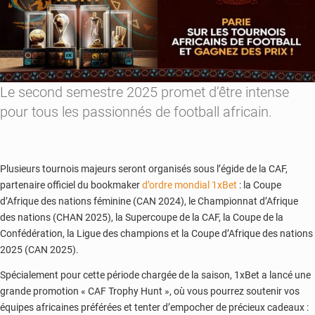
Le second semestre 2025 promet d’être intense
pour tous les passionnés de football africain.
Plusieurs tournois majeurs seront organisés sous l’égide de la CAF,
partenaire officiel du bookmaker
d’ordre mondial 1xBet
: la Coupe
d’Afrique des nations féminine (CAN 2024), le Championnat d’Afrique
des nations (CHAN 2025), la Supercoupe de la CAF, la Coupe de la
Confédération, la Ligue des champions et la Coupe d’Afrique des nations
2025 (CAN 2025).
Spécialement pour cette période chargée de la saison, 1xBet a lancé une
grande promotion « CAF Trophy Hunt », où vous pourrez soutenir vos
équipes africaines préférées et tenter d’empocher de précieux cadeaux :