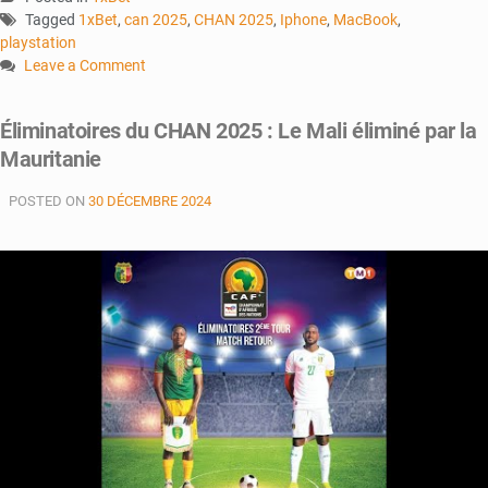
Tagged
1xBet
,
can 2025
,
CHAN 2025
,
Iphone
,
MacBook
,
playstation
Leave a Comment
on
CAF
Éliminatoires du CHAN 2025 : Le Mali éliminé par la
Trophy
Mauritanie
Hunt
:
POSTED ON
30 DÉCEMBRE 2024
gagnez
un
iPhone,
un
MacBook,
une
PlayStation
et
d’autres
prix
grâce
à
l’offre