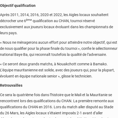
Objectif qualification
Après 2011, 2014, 2016, 2020 et 2022, les Aigles locaux souhaitent
ème
décrocher une 6
qualification au CHAN, tournoi réservé
exclusivement aux joueurs locaux évoluant dans les championnats de
leurs pays.
« Nous ne ménagerons aucun effort pour atteindre notre objectif, qui est
de nous qualifier pour la phase finale du tournoi », confie le sélectionneur
national Baye Ba, qui reconnaît toutefois la qualité de l’adversaire.
« Ce seront deux grands matchs, à Nouakchott comme à Bamako.
L’équipe mauritanienne est solide, avec des joueurs qui, pour la plupart,
évoluent en équipe nationale senior », glisse le technicien.
Retrouvailles
Ce sera la quatrième fois dans l’histoire que le Mali et la Mauritanie se
rencontrent lors des qualifications du CHAN. La première remonte aux
qualifications du CHAN en 2016. Lors du match aller disputé au Stade
du 26 Mars, les Aigles locaux s’étaient imposés 2-1 avant d’aller