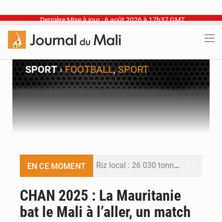
Dernière Mise à jour : 6 août 2026 à 17h37 GMT
SPORT
›
FOOTBALL
,
SPORT
Riz local : 26 030 tonnes pour amortir la soudure
EN CE MOMENT
Enclavement : Les fragiles routes du Mali vers la mer
CHAN 2025 : La Mauritanie
bat le Mali à l’aller, un match
CAN féminine : les Aigles Dames se relancent