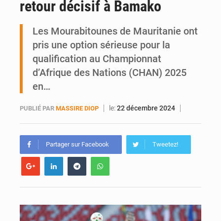
retour décisif à Bamako
Visas américains : les dossiers maliens transférés à Dakar
Les Mourabitounes de Mauritanie ont
Hivernage : l’anticipation des crues à l’épreuve
pris une option sérieuse pour la
qualification au Championnat
d’Afrique des Nations (CHAN) 2025
en…
le:
22 décembre 2024
PUBLIÉ PAR
MASSIRE DIOP
Partager sur Facebook
Tweetez!