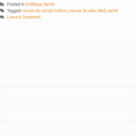
Posted in
Politique
,
Santé
Tagged
cancer du col dd l'utérus
,
cancer du sein
,
Mali
,
santé
Leave a Comment
on
Lutte
contre
les
cancers
féminins
au
Mali
:
Solidaris223
célèbre
son
10e
anniversaire
en
réaffirmant
son
engagement