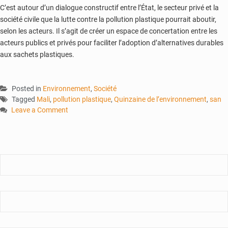
C’est autour d’un dialogue constructif entre l’État, le secteur privé et la
société civile que la lutte contre la pollution plastique pourrait aboutir,
selon les acteurs. Il s’agit de créer un espace de concertation entre les
acteurs publics et privés pour faciliter l’adoption d’alternatives durables
aux sachets plastiques.
Posted in
Environnement
,
Société
Tagged
Mali
,
pollution plastique
,
Quinzaine de l’environnement
,
san
Leave a Comment
on
Plastique
:
Le
paradoxe
malien
face
à
une
urgence
mondiale