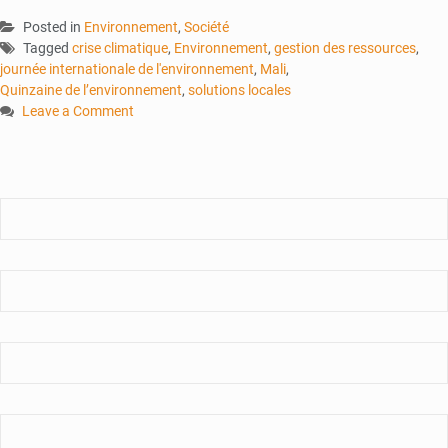
Posted in
Environnement
,
Société
Tagged
crise climatique
,
Environnement
,
gestion des ressources
,
journée internationale de l'environnement
,
Mali
,
Quinzaine de l’environnement
,
solutions locales
Leave a Comment
on
Environnement
:
Le
Mali
à
l’épreuve
du
climat