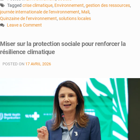
Tagged
crise climatique
,
Environnement
,
gestion des ressources
,
journée internationale de l'environnement
,
Mali
,
Quinzaine de l’environnement
,
solutions locales
Leave a Comment
on
Environnement
Miser sur la protection sociale pour renforcer la
:
résilience climatique
Le
Mali
POSTED ON
17 AVRIL 2026
à
l’épreuve
du
climat