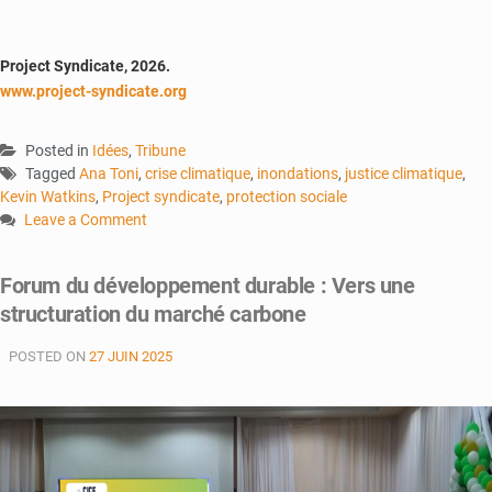
Project Syndicate, 2026.
www.project-syndicate.org
Posted in
Idées
,
Tribune
Tagged
Ana Toni
,
crise climatique
,
inondations
,
justice climatique
,
Kevin Watkins
,
Project syndicate
,
protection sociale
Leave a Comment
on
Miser
Forum du développement durable : Vers une
sur
structuration du marché carbone
la
protection
POSTED ON
27 JUIN 2025
sociale
pour
renforcer
la
résilience
climatique