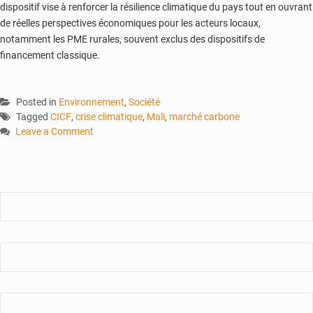
dispositif vise à renforcer la résilience climatique du pays tout en ouvrant
de réelles perspectives économiques pour les acteurs locaux,
notamment les PME rurales, souvent exclus des dispositifs de
financement classique.
Posted in
Environnement
,
Société
Tagged
CICF
,
crise climatique
,
Mali
,
marché carbone
Leave a Comment
on
Forum
du
développement
durable
:
Vers
une
structuration
du
marché
carbone