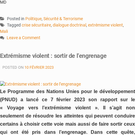
MD
Posted in
Politique
,
Sécurité & Terrorisme
Tagged
crise sécuritaire
,
dialogue doctrinal
,
extrémisme violent
,
Mali
Leave a Comment
on
Dialogue
Extrémisme violent : sortir de l’engrenage
doctrinal
:
POSTED ON
10 FÉVRIER 2023
Une
piste
pour
la
Le Programme des Nations Unies pour le développement
réconciliation
(PNUD) a lancé ce 7 février 2023 son rapport sur le
nationale
?
« Voyage vers l’extrémisme violent ». Il s’agit non
seulement de résoudre les atteintes qui peuvent conduire
certains à choisir cette voie mais aussi de faire sortir ceux
qui ont été pris dans l’engrenage. Dans cette quête,