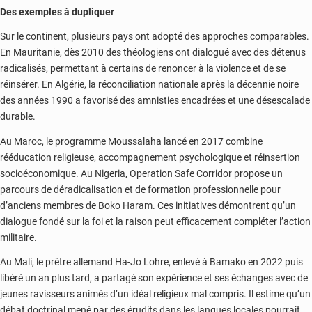
Des exemples à dupliquer
Sur le continent, plusieurs pays ont adopté des approches comparables.
En Mauritanie, dès 2010 des théologiens ont dialogué avec des détenus
radicalisés, permettant à certains de renoncer à la violence et de se
réinsérer. En Algérie, la réconciliation nationale après la décennie noire
des années 1990 a favorisé des amnisties encadrées et une désescalade
durable.
Au Maroc, le programme Moussalaha lancé en 2017 combine
rééducation religieuse, accompagnement psychologique et réinsertion
socioéconomique. Au Nigeria, Operation Safe Corridor propose un
parcours de déradicalisation et de formation professionnelle pour
d’anciens membres de Boko Haram. Ces initiatives démontrent qu’un
dialogue fondé sur la foi et la raison peut efficacement compléter l’action
militaire.
Au Mali, le prêtre allemand Ha-Jo Lohre, enlevé à Bamako en 2022 puis
libéré un an plus tard, a partagé son expérience et ses échanges avec de
jeunes ravisseurs animés d’un idéal religieux mal compris. Il estime qu’un
débat doctrinal mené par des érudits dans les langues locales pourrait