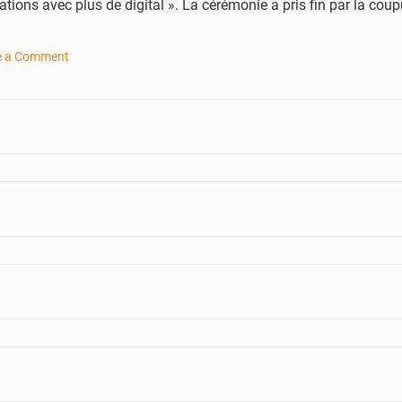
érations avec plus de digital ». La cérémonie a pris fin par la co
e a Comment
ue