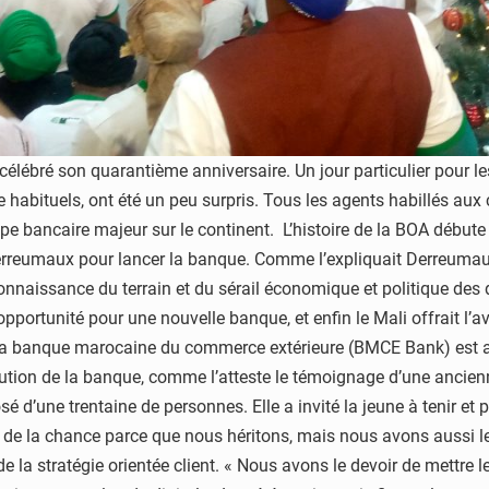
lébré son quarantième anniversaire. Un jour particulier pour les
e habituels, ont été un peu surpris. Tous les agents habillés au
pe bancaire majeur sur le continent. L’histoire de la BOA déb
erreumaux pour lancer la banque. Comme l’expliquait Derreumaux
connaissance du terrain et du sérail économique et politique de
portunité pour une nouvelle banque, et enfin le Mali offrait l’av
 la banque marocaine du commerce extérieure (BMCE Bank) est au
tion de la banque, comme l’atteste le témoignage d’une ancienne 
é d’une trentaine de personnes. Elle a invité la jeune à tenir et
 de la chance parce que nous héritons, mais nous avons aussi le
de la stratégie orientée client. « Nous avons le devoir de mettre le