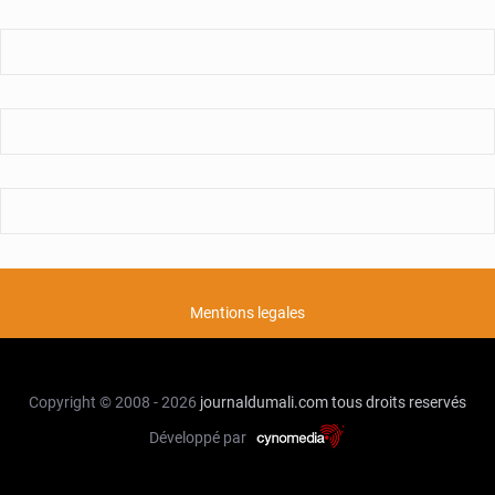
résilience
climatique
Mentions legales
Copyright © 2008 - 2026
journaldumali.com
tous droits reservés
Développé par