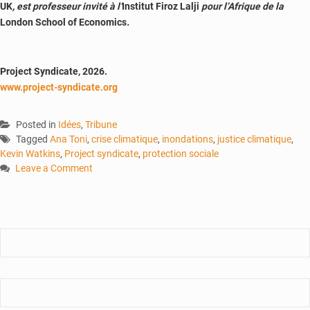
UK
, est professeur invité à l’
Institut Firoz Lalji
pour l’Afrique de la
London School of Economics
.
Project Syndicate, 2026.
www.project-syndicate.org
Posted in
Idées
,
Tribune
Tagged
Ana Toni
,
crise climatique
,
inondations
,
justice climatique
,
Kevin Watkins
,
Project syndicate
,
protection sociale
Leave a Comment
on
Miser
sur
la
protection
sociale
pour
renforcer
la