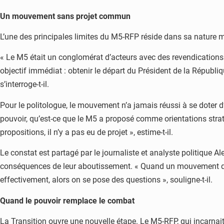
Un mouvement sans projet commun
L’une des principales limites du M5-RFP réside dans sa nature mêm
« Le M5 était un conglomérat d’acteurs avec des revendications 
objectif immédiat : obtenir le départ du Président de la Républiqu
s’interroge-t-il.
Pour le politologue, le mouvement n’a jamais réussi à se doter d
pouvoir, qu’est-ce que le M5 a proposé comme orientations straté
propositions, il n’y a pas eu de projet », estime-t-il.
Le constat est partagé par le journaliste et analyste politique 
conséquences de leur aboutissement. « Quand un mouvement dem
effectivement, alors on se pose des questions », souligne-t-il.
Quand le pouvoir remplace le combat
La Transition ouvre une nouvelle étape. Le M5-RFP, qui incarnait