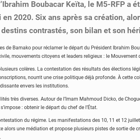
d’Ibrahim Boubacar Keïta, le M5-RFP a ét
 en 2020. Six ans après sa création, al
destins contrastés, son bilan et son hér
es de Bamako pour réclamer le départ du Président Ibrahim Boubac
é civile, mouvements citoyens et leaders religieux : le Mouvemen
ieurs colères. La contestation des résultats des élections légis
nscriptions, nourrit une crise politique déjà profonde. À cette co
dissante envers les institutions.
lités très diverses. Autour de l’Imam Mahmoud Dicko, de Chogue
’impose : obtenir le départ du chef de l’État.
contestation du régime. Les manifestations des 10, 11 et 12 juill
e alors une médiation et propose plusieurs pistes de sortie de c
.