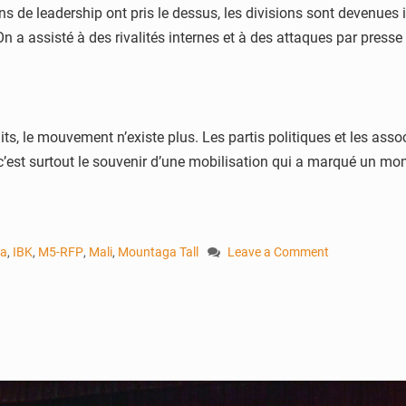
s de leadership ont pris le dessus, les divisions sont devenues i
n a assisté à des rivalités internes et à des attaques par press
s, le mouvement n’existe plus. Les partis politiques et les assoc
c’est surtout le souvenir d’une mobilisation qui a marqué un mom
ga
,
IBK
,
M5-RFP
,
Mali
,
Mountaga Tall
Leave a Comment
on
Bréhima
Mamadou
Koné:
« À
mes
yeux,
il