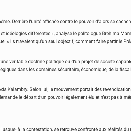
e. Derrière l’unité affichée contre le pouvoir d’alors se cachent
et idéologies différentes », analyse le politologue Bréhima Mam
e. « Ils n’avaient qu’un seul objectif, comment faire partir le Pré
’une véritable doctrine politique ou d’un projet de société capa
giques dans les domaines sécuritaire, économique, de la fiscalit
Alexis Kalambry. Selon lui, le mouvement portait des revendicatio
ande le départ d’un pouvoir légalement élu et n’est pas à mêm
 jusque-là la contestation, se retrouve confronté aux réalités d