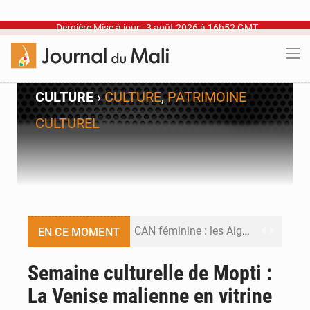
Dernière Mise à jour : 3 août 2026 à 16h52 GMT
CULTURE
›
CULTURE
,
PATRIMOINE
CULTUREL
CAN féminine : les Aigles Dames se relancent
EN CE MOMENT
Visas américains : les dossiers maliens transférés à Dakar
Semaine culturelle de Mopti :
La Venise malienne en vitrine
Hivernage : l’anticipation des crues à l’épreuve