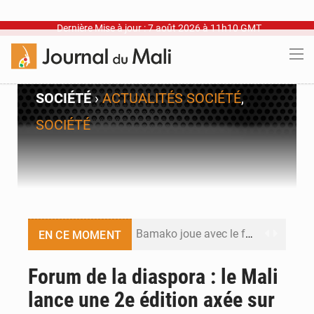
Dernière Mise à jour : 7 août 2026 à 11h10 GMT
SOCIÉTÉ
›
ACTUALITÉS SOCIÉTÉ
,
SOCIÉTÉ
Bamako joue avec le feu
EN CE MOMENT
Blanchisseries à Bamako : la traçabilité du linge en question
Forum de la diaspora : le Mali
lance une 2e édition axée sur
Dr Abdrahamane Tamboura, économiste