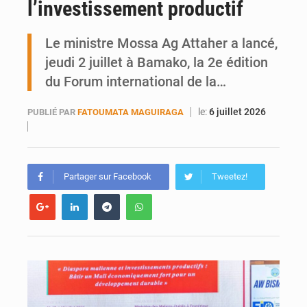
l’investissement productif
Ports ouest-africains : la bataille du fret sahélien
Le ministre Mossa Ag Attaher a lancé,
AfroBasket U18 : Le Mali défend sa double couronne à Abidjan
jeudi 2 juillet à Bamako, la 2e édition
du Forum international de la…
le:
6 juillet 2026
PUBLIÉ PAR
FATOUMATA MAGUIRAGA
Partager sur Facebook
Tweetez!