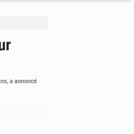
nge en question
ur
ien
ouronne à Abidjan
ans, a annoncé