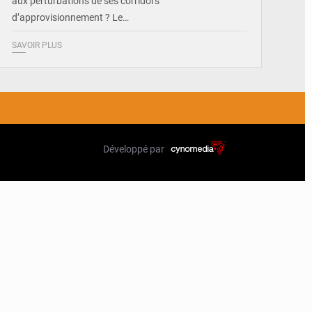
aux perturbations de ses corridors
d’approvisionnement ? Le…
SAVOIR PLUS
Développé par