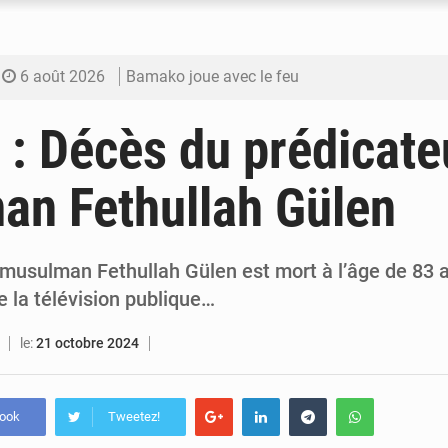
6 août 2026
Bamako joue avec le feu
6 août 2026
Blanchisseries à Bamako : la traçabilité du li
 : Décès du prédicate
6 août 2026
Dr Abdrahamane Tamboura, économiste
an Fethullah Gülen
6 août 2026
Ports ouest-africains : la bataille du fret sahél
6 août 2026
AfroBasket U18 : Le Mali défend sa double c
 musulman Fethullah Gülen est mort à l’âge de 83 
e la télévision publique…
le:
21 octobre 2024
book
Tweetez!