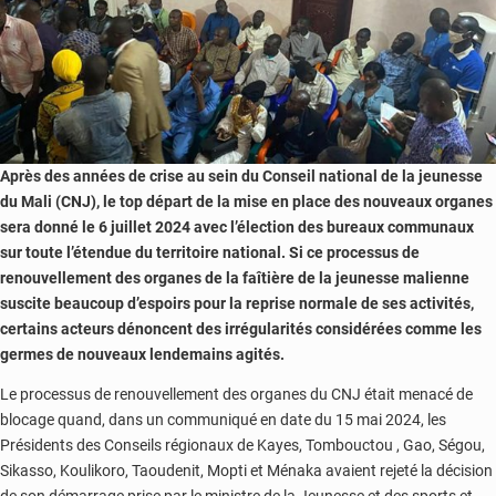
Après des années de crise au sein du Conseil national de la jeunesse
du Mali (CNJ), le top départ de la mise en place des nouveaux organes
sera donné le 6 juillet 2024 avec l’élection des bureaux communaux
sur toute l’étendue du territoire national. Si ce processus de
renouvellement des organes de la faîtière de la jeunesse malienne
suscite beaucoup d’espoirs pour la reprise normale de ses activités,
certains acteurs dénoncent des irrégularités considérées comme les
germes de nouveaux lendemains agités.
Le processus de renouvellement des organes du CNJ était menacé de
blocage quand, dans un communiqué en date du 15 mai 2024, les
Présidents des Conseils régionaux de Kayes, Tombouctou , Gao, Ségou,
Sikasso, Koulikoro, Taoudenit, Mopti et Ménaka avaient rejeté la décision
de son démarrage prise par le ministre de la Jeunesse et des sports et