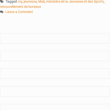
Tagged
cnj
,
jeunesse
,
Mali
,
ministère de la Jeunesse et des Sports
,
renouvellement de bureaux
Leave a Comment
on
Conseil
national
de
la
jeunesse
:
vers
un
nouveau
départ
?