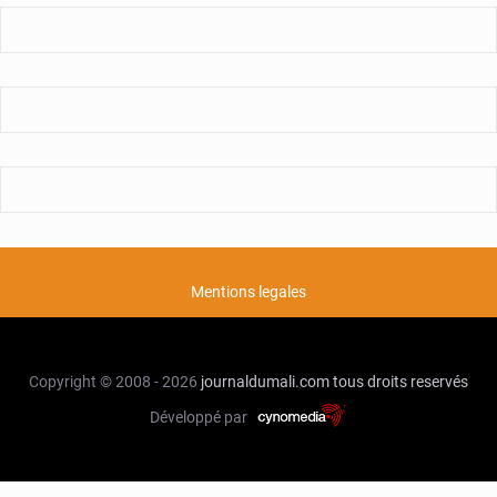
montée
en
puissance
de
la
force
unifiée
Mentions legales
Copyright © 2008 - 2026
journaldumali.com
tous droits reservés
Développé par