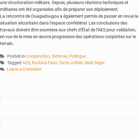
une structuration militaire. Depuis, plusieurs réunions techniques et
militaires ont été organisées afin de préparer son déploiement.
La rencontre de Ouagadougou a également permis de passer en revue la
situation sécuritaire dans l’espace confédéral. Les conclusions des
travaux doivent être soumises aux chefs d’État de l’AES pour validation,
en vue de la mise en œuvre progressive des opérations conjointes sur le
terrain.
Posted in
Coopération
,
Défense
,
Politique
Tagged
AES
,
Burkina Faso
,
force unifiée
,
Mali
,
Niger
Leave a Comment
on
Confédération
AES
:
les
chefs
d’état-
major
actent
la