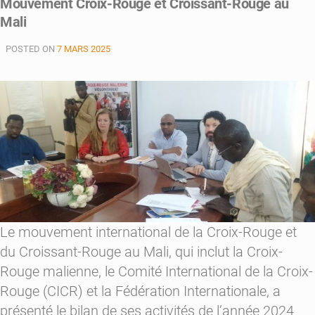
Mouvement Croix-Rouge et Croissant-Rouge au
Rouge
malienne
Mali
commémore
le
POSTED ON
7 MARS 2025
8
mai
et
renforce
son
engagement
Le mouvement international de la Croix-Rouge et
du Croissant-Rouge au Mali, qui inclut la Croix-
Rouge malienne, le Comité International de la Croix-
Rouge (CICR) et la Fédération Internationale, a
présenté le bilan de ses activités de l’année 2024