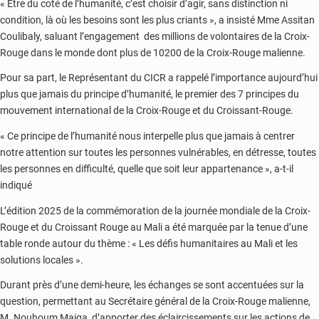
« Être du coté de l’humanité, c’est choisir d’agir, sans distinction ni
condition, là où les besoins sont les plus criants », a insisté Mme Assitan
Coulibaly, saluant l’engagement des millions de volontaires de la Croix-
Rouge dans le monde dont plus de 10200 de la Croix-Rouge malienne.
Pour sa part, le Représentant du CICR a rappelé l’importance aujourd’hui
plus que jamais du principe d’humanité, le premier des 7 principes du
mouvement international de la Croix-Rouge et du Croissant-Rouge.
« Ce principe de l’humanité nous interpelle plus que jamais à centrer
notre attention sur toutes les personnes vulnérables, en détresse, toutes
les personnes en difficulté, quelle que soit leur appartenance », a-t-il
indiqué
L’édition 2025 de la commémoration de la journée mondiale de la Croix-
Rouge et du Croissant Rouge au Mali a été marquée par la tenue d’une
table ronde autour du thème : « Les défis humanitaires au Mali et les
solutions locales ».
Durant près d’une demi-heure, les échanges se sont accentuées sur la
question, permettant au Secrétaire général de la Croix-Rouge malienne,
M. Nouhoum Maiga, d’apporter des éclaircissements sur les actions de