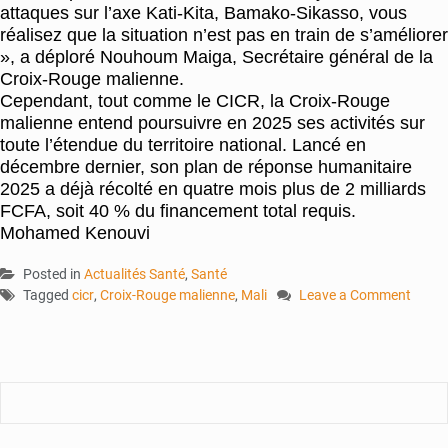
attaques sur l’axe Kati-Kita, Bamako-Sikasso, vous
réalisez que la situation n’est pas en train de s’améliorer
», a déploré Nouhoum Maiga, Secrétaire général de la
Croix-Rouge malienne.
Cependant, tout comme le CICR, la Croix-Rouge
malienne entend poursuivre en 2025 ses activités sur
toute l’étendue du territoire national. Lancé en
décembre dernier, son plan de réponse humanitaire
2025 a déjà récolté en quatre mois plus de 2 milliards
FCFA, soit 40 % du financement total requis.
Mohamed Kenouvi
Posted in
Actualités Santé
,
Santé
Tagged
cicr
,
Croix-Rouge malienne
,
Mali
Leave a Comment
on
Opérations
humanitaires
en
2024
:
Bilan