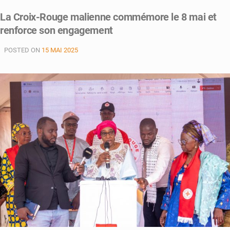
Action
La Croix-Rouge malienne commémore le 8 mai et
Anticipatoire
renforce son engagement
:
la
POSTED ON
15 MAI 2025
Croix-
Rouge
malienne
engage
le
dialogue
national