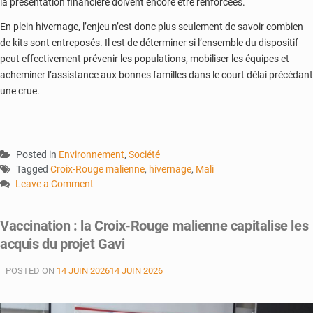
la présentation financière doivent encore être renforcées.
En plein hivernage, l’enjeu n’est donc plus seulement de savoir combien
de kits sont entreposés. Il est de déterminer si l’ensemble du dispositif
peut effectivement prévenir les populations, mobiliser les équipes et
acheminer l’assistance aux bonnes familles dans le court délai précédant
une crue.
Posted in
Environnement
,
Société
Tagged
Croix-Rouge malienne
,
hivernage
,
Mali
Leave a Comment
on
Hivernage
Vaccination : la Croix-Rouge malienne capitalise les
:
acquis du projet Gavi
l’anticipation
des
POSTED ON
14 JUIN 2026
14 JUIN 2026
crues
à
l’épreuve