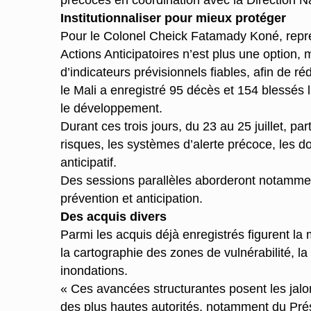
précoces en coordination avec la Direction Na
Institutionnaliser pour mieux protéger
Pour le Colonel Cheick Fatamady Koné, représe
Actions Anticipatoires n’est plus une option,
d’indicateurs prévisionnels fiables, afin de r
le Mali a enregistré 95 décès et 154 blessés l
le développement.
Durant ces trois jours, du 23 au 25 juillet, pa
risques, les systèmes d’alerte précoce, les 
anticipatif.
Des sessions parallèles aborderont notamment
prévention et anticipation.
Des acquis divers
Parmi les acquis déjà enregistrés figurent la 
la cartographie des zones de vulnérabilité, la
inondations.
« Ces avancées structurantes posent les jalon
des plus hautes autorités, notamment du Prési