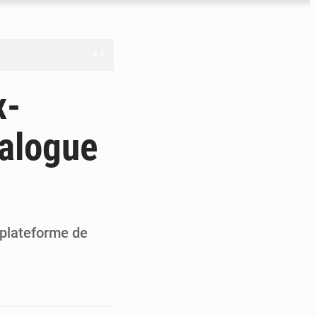
férés à Dakar
x-
e
ialogue
les universités russes
ifficiles à valoriser
a plateforme de