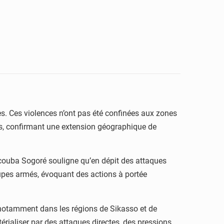
es. Ces violences n’ont pas été confinées aux zones
s, confirmant une extension géographique de
acouba Sogoré souligne qu’en dépit des attaques
oupes armés, évoquant des actions à portée
 notamment dans les régions de Sikasso et de
érialiser par des attaques directes, des pressions