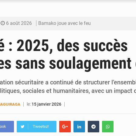
6 août 2026
Bamako joue avec le feu
6 août 2026
Blanchisseries à Bamako : la traçabilité du li
é : 2025, des succès
6 août 2026
Dr Abdrahamane Tamboura, économiste
res sans soulagement c
6 août 2026
Ports ouest-africains : la bataille du fret sahél
6 août 2026
AfroBasket U18 : Le Mali défend sa double c
uation sécuritaire a continué de structurer l’ensemb
itiques, sociales et humanitaires, avec un impact 
le:
15 janvier 2026
MAGUIRAGA
book
Tweetez!