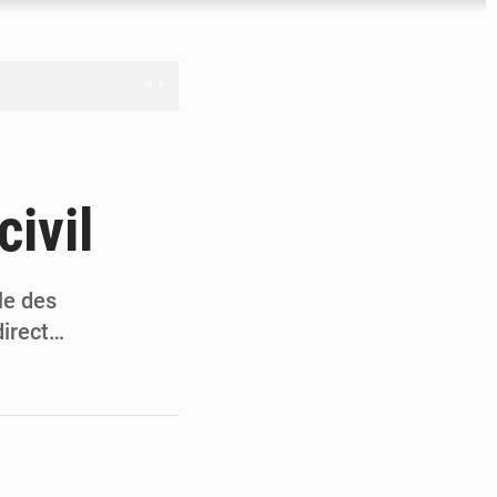
nge en question
ivil
ien
ouronne à Abidjan
le des
direct…