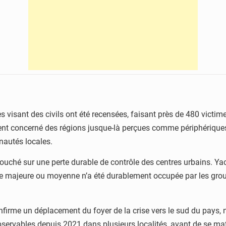
s visant des civils ont été recensées, faisant près de 480 victim
ment concerné des régions jusque-là perçues comme périphérique
nautés locales.
ouché sur une perte durable de contrôle des centres urbains. Y
ille majeure ou moyenne n’a été durablement occupée par les gr
firme un déplacement du foyer de la crise vers le sud du pays,
bservables depuis 2021 dans plusieurs localités, avant de se mat