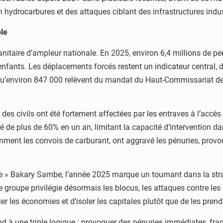
hydrocarbures et des attaques ciblant des infrastructures indust
ble
nitaire d’ampleur nationale. En 2025, environ 6,4 millions de p
’enfants. Les déplacements forcés restent un indicateur central
 qu’environ 847 000 relèvent du mandat du Haut-Commissariat de
 des civils ont été fortement affectées par les entraves à l’accès
de plus de 60% en un an, limitant la capacité d’intervention dan
mment les convois de carburant, ont aggravé les pénuries, provo
ute » Bakary Sambe, l’année 2025 marque un tournant dans la str
e groupe privilégie désormais les blocus, les attaques contre les 
ier les économies et d’isoler les capitales plutôt que de les prend
nd à une triple logique : provoquer des pénuries immédiates, fragil