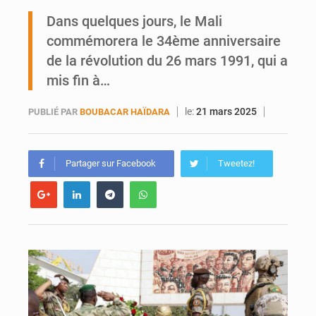
Mobilité étudiante : une présence africaine en hausse dans les universités russes
Dans quelques jours, le Mali
commémorera le 34ème anniversaire
Emploi des jeunes au Mali : des compétences encore difficiles à valoriser
de la révolution du 26 mars 1991, qui a
mis fin à…
le:
21 mars 2025
PUBLIÉ PAR
BOUBACAR HAÏDARA
Partager sur Facebook
Tweetez!