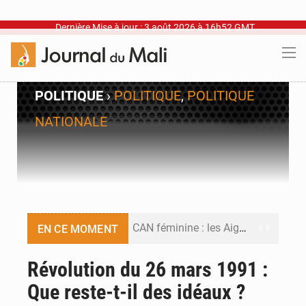
Dernière Mise à jour : 3 août 2026 à 16h52 GMT
POLITIQUE
›
POLITIQUE
,
POLITIQUE
NATIONALE
CAN féminine : les Aigles Dames se relancent
EN CE MOMENT
Visas américains : les dossiers maliens transférés à Dakar
Révolution du 26 mars 1991 :
Que reste-t-il des idéaux ?
Hivernage : l’anticipation des crues à l’épreuve