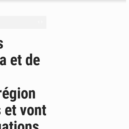
nge en question
s
a et de
ien
ouronne à Abidjan
région
 et vont
gations