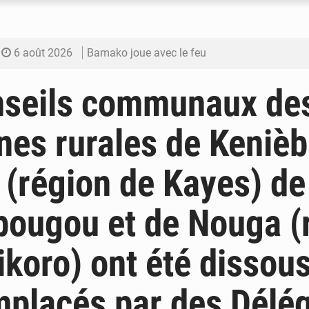
6 août 2026
Bamako joue avec le feu
6 août 2026
Blanchisseries à Bamako : la traçabilité du li
nseils communaux de
6 août 2026
Dr Abdrahamane Tamboura, économiste
s rurales de Kenièb
6 août 2026
Ports ouest-africains : la bataille du fret sahél
y (région de Kayes) de
6 août 2026
AfroBasket U18 : Le Mali défend sa double c
ougou et de Nouga (
ikoro) ont été dissous
mplacés par des Délé