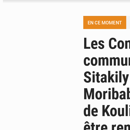
EN CE MOMENT
Les Co
commune
Sitakil
Moribab
de Koul
être re