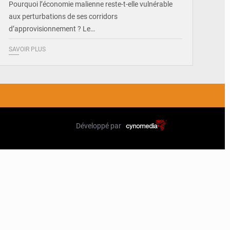
Pourquoi l’économie malienne reste-t-elle vulnérable
aux perturbations de ses corridors
d’approvisionnement ? Le…
SAVOIR PLUS
Développé par