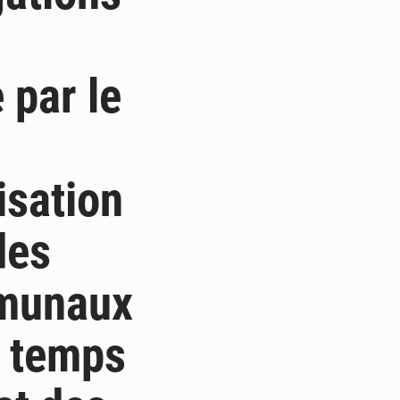
 par le
lisation
des
mmunaux
n temps