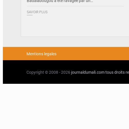
Badalabougou a été ravagée par un…
SAVOIR PLUS
Mentions legales
Copyright © 2008 - 2026
journaldumali.com
tous droits r