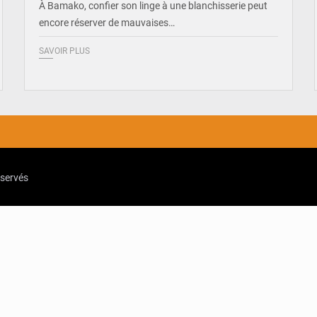
À Bamako, confier son linge à une blanchisserie peut
encore réserver de mauvaises…
SAVOIR PLUS
eservés