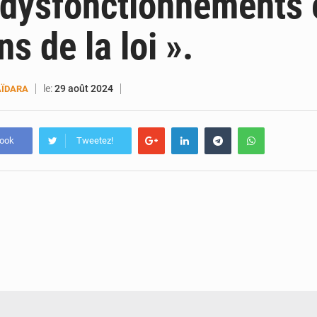
 dysfonctionnements 
ns de la loi ».
le:
29 août 2024
ÏDARA
book
Tweetez!