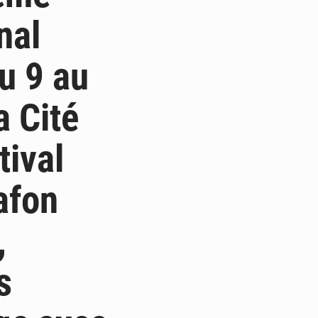
nal
u 9 au
a Cité
tival
afon
,
s