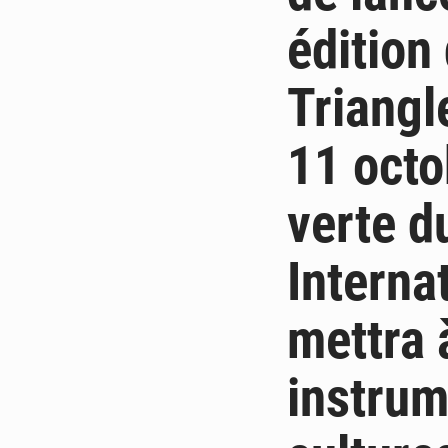
édition
Triangl
11 octo
verte d
Interna
mettra 
instru