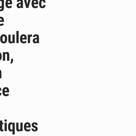
ge avec
e
roulera
on,
n
ce
tiques