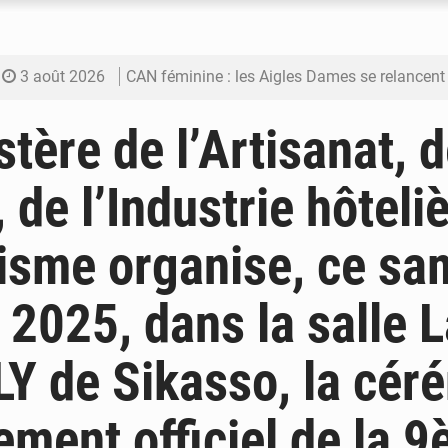
3 août 2026
CAN féminine : les Aigles Dames se relancent
3 août 2026
Visas américains : les dossiers maliens trans
tère de l’Artisanat, d
3 août 2026
Hivernage : l’anticipation des crues à l’épreuv
 de l’Industrie hôteliè
3 août 2026
Mobilité étudiante : une présence africaine en hausse dans 
isme organise, ce sa
3 août 2026
Emploi des jeunes au Mali : des compétences encore d
 2025, dans la salle 
 de Sikasso, la cér
ement officiel de la 