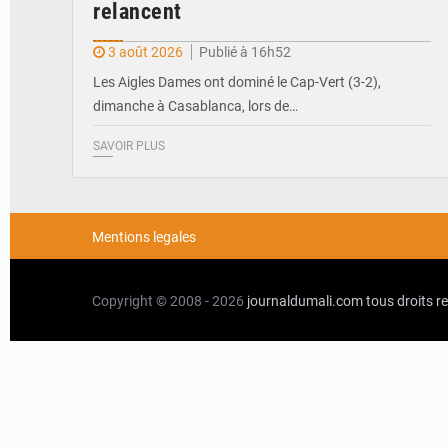
relancent
3 août 2026
Publié à 16h52
Les Aigles Dames ont dominé le Cap-Vert (3-2),
dimanche à Casablanca, lors de…
SAVOIR PLUS
Mentions legales
Copyright © 2008 - 2026
journaldumali.com
tous droits r