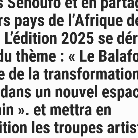
s Sénoufo et en parta
rs pays de l’Afrique d
. L’édition 2025 se dé
du thème : « Le Balaf
 de la transformatio
 dans un nouvel espa
in ». et mettra en
tion les troupes artis