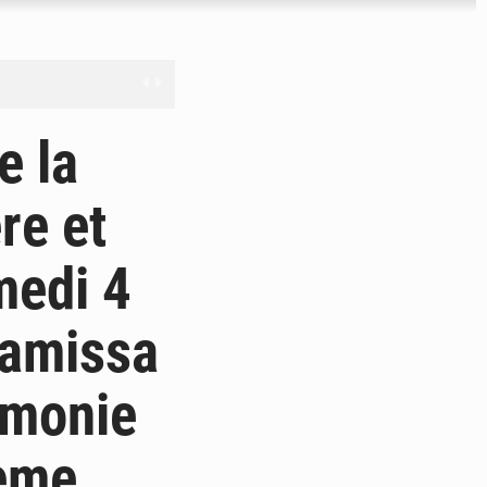
férés à Dakar
e la
e
re et
les universités russes
medi 4
ifficiles à valoriser
Lamissa
émonie
9ème