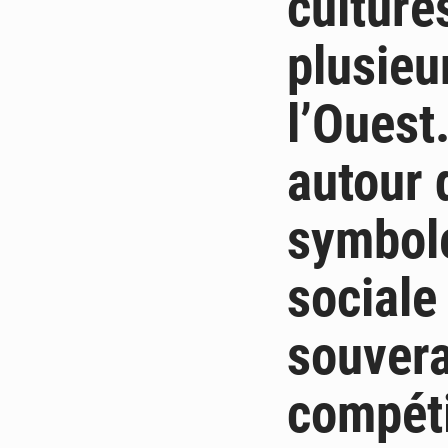
culture
plusieu
l’Ouest
autour 
symbole
sociale
souvera
compéti