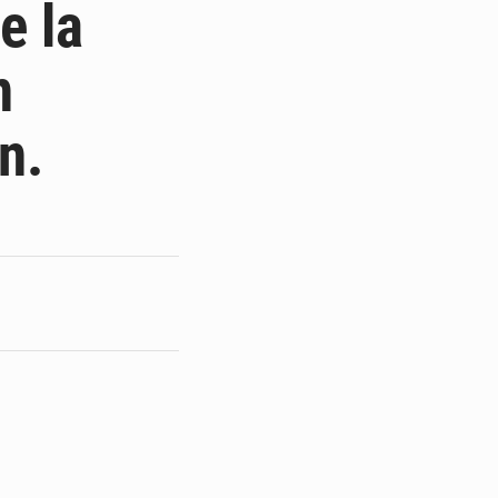
e la
n
n.