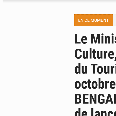
EN CE MOMENT
Le Minis
Culture,
du Tour
octobre
BENGALY
de lanc