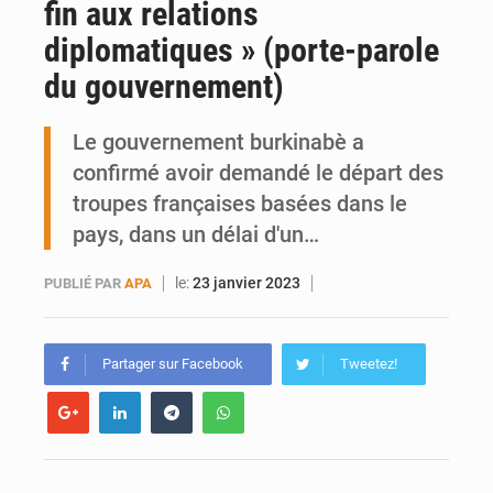
fin aux relations
AfroBasket U18 : Le Mali défend sa double couronne à Abidjan
diplomatiques » (porte-parole
Contes maliens : Transmettre à l’ère des écrans
du gouvernement)
Le gouvernement burkinabè a
confirmé avoir demandé le départ des
troupes françaises basées dans le
pays, dans un délai d'un…
le:
23 janvier 2023
PUBLIÉ PAR
APA
Partager sur Facebook
Tweetez!