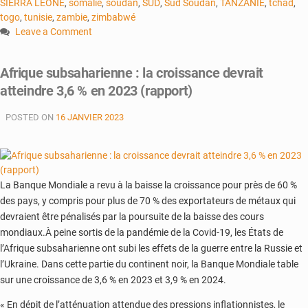
SIERRA LEONE
,
somalie
,
soudan
,
SUD
,
Sud Soudan
,
TANZANIE
,
tchad
,
togo
,
tunisie
,
zambie
,
zimbabwé
Leave a Comment
on
Croissance
Afrique subsaharienne : la croissance devrait
économique
atteindre 3,6 % en 2023 (rapport)
:
l’Afrique
POSTED ON
16 JANVIER 2023
devant
le
reste
du
monde
La Banque Mondiale a revu à la baisse la croissance pour près de 60 %
en
des pays, y compris pour plus de 70 % des exportateurs de métaux qui
2023
devraient être pénalisés par la poursuite de la baisse des cours
et
mondiaux.À peine sortis de la pandémie de la Covid-19, les États de
2024
l’Afrique subsaharienne ont subi les effets de la guerre entre la Russie et
l’Ukraine. Dans cette partie du continent noir, la Banque Mondiale table
sur une croissance de 3,6 % en 2023 et 3,9 % en 2024.
« En dépit de l’atténuation attendue des pressions inflationnistes, le