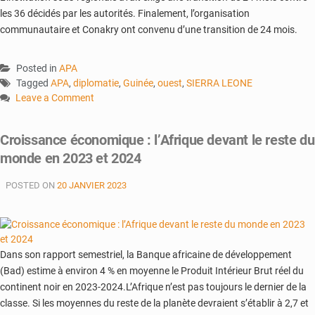
les 36 décidés par les autorités. Finalement, l’organisation
communautaire et Conakry ont convenu d’une transition de 24 mois.
Posted in
APA
Tagged
APA
,
diplomatie
,
Guinée
,
ouest
,
SIERRA LEONE
Leave a Comment
on
Guinée
Croissance économique : l’Afrique devant le reste du
:
monde en 2023 et 2024
Nouveau
séjour
POSTED ON
20 JANVIER 2023
de
Julius
Maada
Bio
à
Dans son rapport semestriel, la Banque africaine de développement
Conakry
(Bad) estime à environ 4 % en moyenne le Produit Intérieur Brut réel du
continent noir en 2023-2024.L’Afrique n’est pas toujours le dernier de la
classe. Si les moyennes du reste de la planète devraient s’établir à 2,7 et