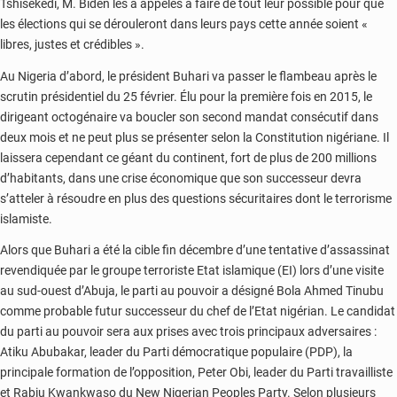
Tshisekedi, M. Biden les a appelés à faire de tout leur possible pour que
les élections qui se dérouleront dans leurs pays cette année soient «
libres, justes et crédibles ».
Au Nigeria d’abord, le président Buhari va passer le flambeau après le
scrutin présidentiel du 25 février. Élu pour la première fois en 2015, le
dirigeant octogénaire va boucler son second mandat consécutif dans
deux mois et ne peut plus se présenter selon la Constitution nigériane. Il
laissera cependant ce géant du continent, fort de plus de 200 millions
d’habitants, dans une crise économique que son successeur devra
s’atteler à résoudre en plus des questions sécuritaires dont le terrorisme
islamiste.
Alors que Buhari a été la cible fin décembre d’une tentative d’assassinat
revendiquée par le groupe terroriste Etat islamique (EI) lors d’une visite
au sud-ouest d’Abuja, le parti au pouvoir a désigné Bola Ahmed Tinubu
comme probable futur successeur du chef de l’Etat nigérian. Le candidat
du parti au pouvoir sera aux prises avec trois principaux adversaires :
Atiku Abubakar, leader du Parti démocratique populaire (PDP), la
principale formation de l’opposition, Peter Obi, leader du Parti travailliste
et Rabiu Kwankwaso du New Nigerian Peoples Party. Selon plusieurs