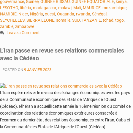
gouvernance
,
Guinée
,
GUINEE BISSAU
,
GUINEE EQUATORIALE
,
kenya
,
LESOTHO
,
libéria
,
madagascar
,
malawi
,
Mali
,
MAURICE
,
mozambique
,
NAMIBIE
,
Niger
,
Nigéria
,
ouest
,
Ouganda
,
rwanda
,
Sénégal
,
SEYCHELLES
,
SIERRA LEONE
,
somalie
,
SUD
,
TANZANIE
,
tchad
,
togo
,
zambie
,
zimbabwé
Leave a Comment
on
Afrique
L’Iran passe en revue ses relations commerciales
subsaharienne
avec la Cédéao
:
la
POSTED ON
9 JANVIER 2023
croissance
devrait
atteindre
3,6
L’Iran espère relever le niveau des échanges économiques avec les pays
%
de la Communauté économique des Etats de l’Afrique de l’Ouest
en
(Cédéao).Téhéran a accueilli cette année la 16ème réunion du comité de
2023
coordination des relations économiques extérieures consacrée à
(rapport)
l’examen du dernier état des relations économiques entre l’Iran, Cuba et
la Communauté des Etats de l’Afrique de l’Ouest (Cédéao).