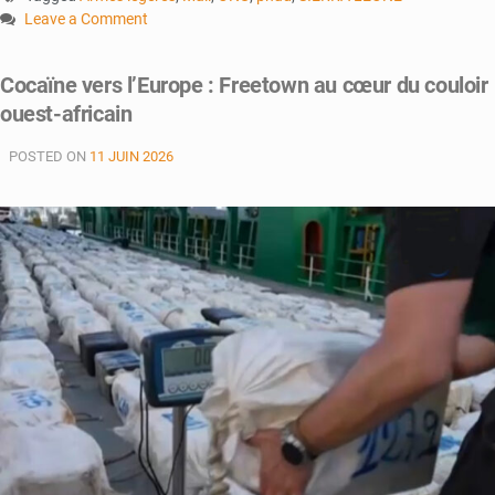
Leave a Comment
on
Sierra
Cocaïne vers l’Europe : Freetown au cœur du couloir
Leone
ouest-africain
:
Désarmer
POSTED ON
11 JUIN 2026
pour
reconstruire