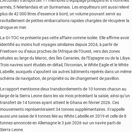
L’Arconian transportait 17 membres d’équipage philippins et 6 hommes
armés, 5 Néerlandais et un Surinamais. Les enquêteurs ont aussi relevé
plus de 42 000 litres d’essence à bord, un volume pouvant servir au
ravitaillement de petites embarcations rapides chargées de récupérer la
drogue en mer.
La GI-TOC ne présente pas cette affaire comme isolée. Elle affirme avoir
identifié au moins huit voyages similaires depuis 2024, à partir de
Freetown ou d’eaux proches de l’Afrique de l’Ouest, vers des zones
situées au large du Maroc, des Îles Canaries, de l’Espagne ou de la Libye.
Trois navires sont étudiés en détail, l’Arconian, le White Eagle et le White
Labeille, auxquels s’ajoutent six autres bâtiments repérés dans un même
schéma de navigation, de propriété ou de changement de pavillon.
Le rapport mentionne deux transbordements de 10 tonnes chacun au
large de la Sierra Leone dans les six mois précédant la saisie, ainsi qu’un
transfert de 14 tonnes ayant atteint le Ghana en février 2026. Ces
mouvements représenteraient 34 tonnes supplémentaires. Il rappelle
aussi une saisie de 9 tonnes liée au White Labeille en 2019 et celle de 8
tonnes annoncée en Allemagne le 3 juin 2026 sur un navire parti de
Sierra Leone.