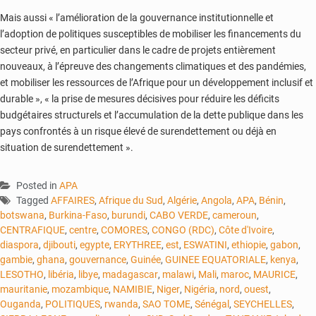
Mais aussi « l’amélioration de la gouvernance institutionnelle et
l’adoption de politiques susceptibles de mobiliser les financements du
secteur privé, en particulier dans le cadre de projets entièrement
nouveaux, à l’épreuve des changements climatiques et des pandémies,
et mobiliser les ressources de l’Afrique pour un développement inclusif et
durable », « la prise de mesures décisives pour réduire les déficits
budgétaires structurels et l’accumulation de la dette publique dans les
pays confrontés à un risque élevé de surendettement ou déjà en
situation de surendettement ».
Posted in
APA
Tagged
AFFAIRES
,
Afrique du Sud
,
Algérie
,
Angola
,
APA
,
Bénin
,
botswana
,
Burkina-Faso
,
burundi
,
CABO VERDE
,
cameroun
,
CENTRAFIQUE
,
centre
,
COMORES
,
CONGO (RDC)
,
Côte d'Ivoire
,
diaspora
,
djibouti
,
egypte
,
ERYTHREE
,
est
,
ESWATINI
,
ethiopie
,
gabon
,
gambie
,
ghana
,
gouvernance
,
Guinée
,
GUINEE EQUATORIALE
,
kenya
,
LESOTHO
,
libéria
,
libye
,
madagascar
,
malawi
,
Mali
,
maroc
,
MAURICE
,
mauritanie
,
mozambique
,
NAMIBIE
,
Niger
,
Nigéria
,
nord
,
ouest
,
Ouganda
,
POLITIQUES
,
rwanda
,
SAO TOME
,
Sénégal
,
SEYCHELLES
,