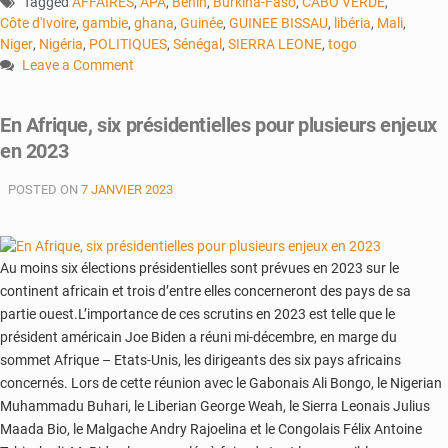
Tagged
AFFAIRES
,
APA
,
Bénin
,
Burkina-Faso
,
CABO VERDE
,
Côte d'Ivoire
,
gambie
,
ghana
,
Guinée
,
GUINEE BISSAU
,
libéria
,
Mali
,
Niger
,
Nigéria
,
POLITIQUES
,
Sénégal
,
SIERRA LEONE
,
togo
Leave a Comment
on
L’Iran
En Afrique, six présidentielles pour plusieurs enjeux
passe
en 2023
en
revue
POSTED ON
7 JANVIER 2023
ses
relations
commerciales
avec
Au moins six élections présidentielles sont prévues en 2023 sur le
la
continent africain et trois d’entre elles concerneront des pays de sa
Cédéao
partie ouest.L’importance de ces scrutins en 2023 est telle que le
président américain Joe Biden a réuni mi-décembre, en marge du
sommet Afrique – Etats-Unis, les dirigeants des six pays africains
concernés. Lors de cette réunion avec le Gabonais Ali Bongo, le Nigerian
Muhammadu Buhari, le Liberian George Weah, le Sierra Leonais Julius
Maada Bio, le Malgache Andry Rajoelina et le Congolais Félix Antoine