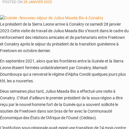
POSTED ON
28 JANVIER 2023
création
d’un
environnement
propice
Le président de la Sierra Leone arrive à Conakry ce samedi 28 janvier
aux
2023.Cette visite de travail de Julius Maada Bio s’inscrit dans le cadre du
véhicules
renforcement des relations amicales et de partenariats entre Freetown
électriques
et Conakry après le séjour du président de la transition guinéenne à
Freetown en octobre dernier.
En septembre 2021, alors que les frontières entre la Guinée et la Sierra
Leone étaient fermées unilatéralement par Conakry, Mamadi
Doumbouya qui a renversé le régime d’Alpha Condé quelques jours plus
tôt, les a rouvertes.
Deux semaines plus tard, Julius Maada Bio a effectué une visite à
Conakry. C’était d’ailleurs le premier président de la sous-région a être
reçu par le nouvel homme fort de la Guinée qui a souvent sollicité le
soutien de Freetown dans son bras de fer avec la Communauté
Économique des États de l’Afrique de l’Ouest (Cédéao).
L’institution sous-régionale avait exigé une transition de 24 mois contre