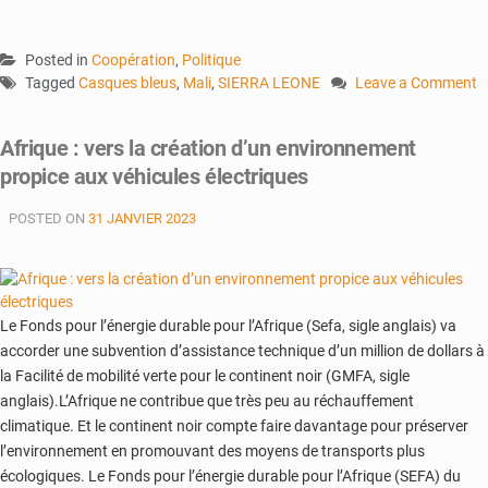
Posted in
Coopération
,
Politique
Tagged
Casques bleus
,
Mali
,
SIERRA LEONE
Leave a Comment
on
Sierra
Afrique : vers la création d’un environnement
Leone
propice aux véhicules électriques
:
La
POSTED ON
31 JANVIER 2023
sortie
préparée
des
Casques
bleus
Le Fonds pour l’énergie durable pour l’Afrique (Sefa, sigle anglais) va
accorder une subvention d’assistance technique d’un million de dollars à
la Facilité de mobilité verte pour le continent noir (GMFA, sigle
anglais).L’Afrique ne contribue que très peu au réchauffement
climatique. Et le continent noir compte faire davantage pour préserver
l’environnement en promouvant des moyens de transports plus
écologiques. Le Fonds pour l’énergie durable pour l’Afrique (SEFA) du