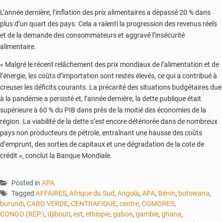
L’année dernière, l’inflation des prix alimentaires a dépassé 20 % dans
plus d’un quart des pays. Cela a ralenti la progression des revenus réels
et de la demande des consommateurs et aggravé l’insécurité
alimentaire.
« Malgré le récent relâchement des prix mondiaux de l’alimentation et de
l’énergie, les coûts d’importation sont restés élevés, ce qui a contribué à
creuser les déficits courants. La précarité des situations budgétaires due
à la pandémie a persisté et, l’année dernière, la dette publique était
supérieure à 60 % du PIB dans près de la moitié des économies de la
région. La viabilité de la dette s’est encore détériorée dans de nombreux
pays non producteurs de pétrole, entraînant une hausse des coûts
d’emprunt, des sorties de capitaux et une dégradation de la cote de
crédit », conclut la Banque Mondiale.
Posted in
APA
Tagged
AFFAIRES
,
Afrique du Sud
,
Angola
,
APA
,
Bénin
,
botswana
,
burundi
,
CABO VERDE
,
CENTRAFIQUE
,
centre
,
COMORES
,
CONGO (REP.)
,
djibouti
,
est
,
ethiopie
,
gabon
,
gambie
,
ghana
,