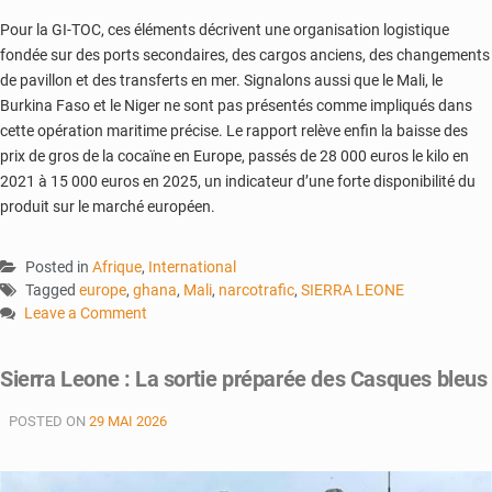
Pour la GI-TOC, ces éléments décrivent une organisation logistique
fondée sur des ports secondaires, des cargos anciens, des changements
de pavillon et des transferts en mer. Signalons aussi que le Mali, le
Burkina Faso et le Niger ne sont pas présentés comme impliqués dans
cette opération maritime précise. Le rapport relève enfin la baisse des
prix de gros de la cocaïne en Europe, passés de 28 000 euros le kilo en
2021 à 15 000 euros en 2025, un indicateur d’une forte disponibilité du
produit sur le marché européen.
Posted in
Afrique
,
International
Tagged
europe
,
ghana
,
Mali
,
narcotrafic
,
SIERRA LEONE
Leave a Comment
on
Cocaïne
Sierra Leone : La sortie préparée des Casques bleus
vers
l’Europe
POSTED ON
29 MAI 2026
:
Freetown
au