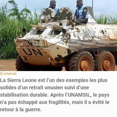
cœur
du
couloir
ouest-
africain
© Internet
La Sierra Leone est l’un des exemples les plus
solides d’un retrait onusien suivi d’une
stabilisation durable. Après l’UNAMSIL, le pays
n’a pas échappé aux fragilités, mais il a évité le
retour à la guerre.