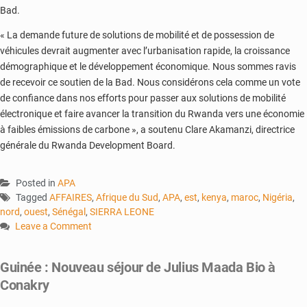
Bad.
« La demande future de solutions de mobilité et de possession de
véhicules devrait augmenter avec l’urbanisation rapide, la croissance
démographique et le développement économique. Nous sommes ravis
de recevoir ce soutien de la Bad. Nous considérons cela comme un vote
de confiance dans nos efforts pour passer aux solutions de mobilité
électronique et faire avancer la transition du Rwanda vers une économie
à faibles émissions de carbone », a soutenu Clare Akamanzi, directrice
générale du Rwanda Development Board.
Posted in
APA
Tagged
AFFAIRES
,
Afrique du Sud
,
APA
,
est
,
kenya
,
maroc
,
Nigéria
,
nord
,
ouest
,
Sénégal
,
SIERRA LEONE
Leave a Comment
on
Afrique
Guinée : Nouveau séjour de Julius Maada Bio à
:
Conakry
vers
la