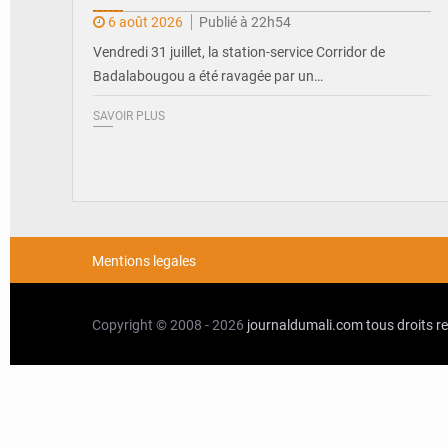
6 août 2026
Publié à 22h54
Vendredi 31 juillet, la station-service Corridor de
Badalabougou a été ravagée par un…
SAVOIR PLUS
Mentions legales
Copyright © 2008 - 2026
journaldumali.com
tous droits r