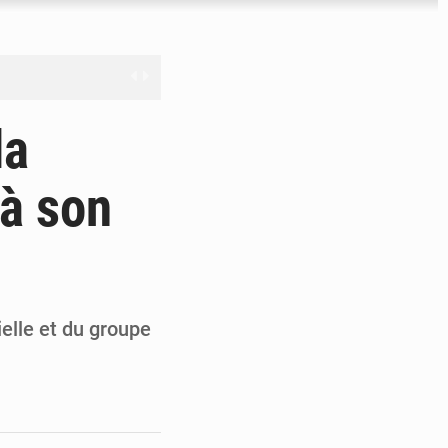
nge en question
la
 à son
ien
ouronne à Abidjan
ielle et du groupe