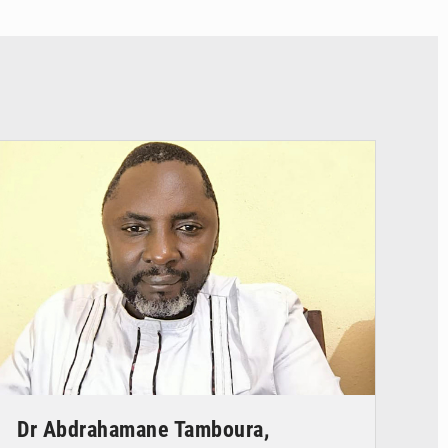
© Daou
Dr Abdrahamane Tamboura,