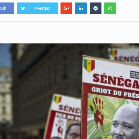
book
Tweetez!