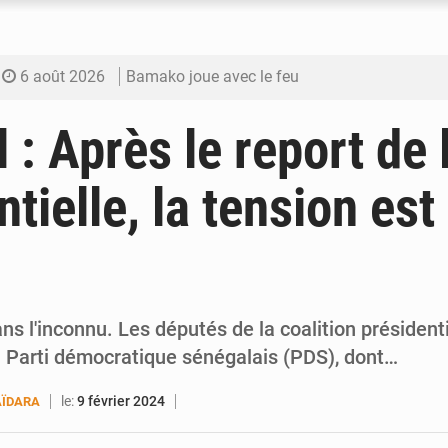
6 août 2026
Bamako joue avec le feu
6 août 2026
Blanchisseries à Bamako : la traçabilité du li
 : Après le report de 
6 août 2026
Dr Abdrahamane Tamboura, économiste
tielle, la tension est
6 août 2026
Ports ouest-africains : la bataille du fret sahél
6 août 2026
AfroBasket U18 : Le Mali défend sa double c
s l'inconnu. Les députés de la coalition président
 Parti démocratique sénégalais (PDS), dont…
le:
9 février 2024
ÏDARA