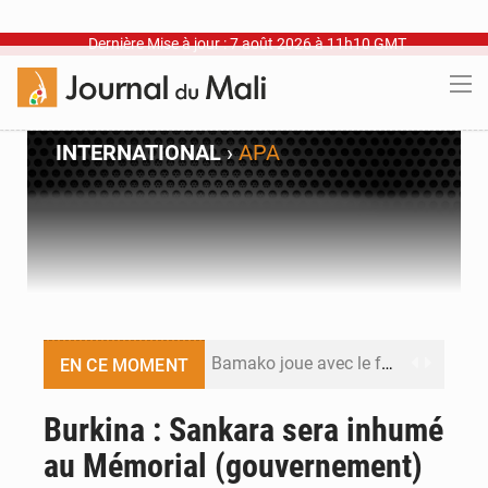
Dernière Mise à jour : 7 août 2026 à 11h10 GMT
INTERNATIONAL
›
APA
Bamako joue avec le feu
EN CE MOMENT
Blanchisseries à Bamako : la traçabilité du linge en question
Burkina : Sankara sera inhumé
au Mémorial (gouvernement)
Dr Abdrahamane Tamboura, économiste