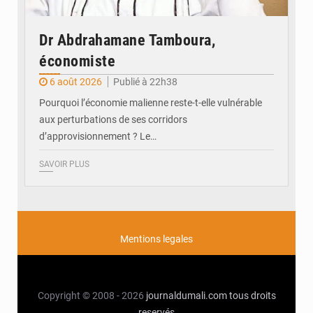
Dr Abdrahamane Tamboura,
économiste
6 août 2026
Publié à 22h38
Pourquoi l’économie malienne reste-t-elle vulnérable
aux perturbations de ses corridors
d’approvisionnement ? Le…
SAVOIR PLUS
Mentions legales
Copyright © 2008 - 2026
journaldumali.com
tous droits
reservés