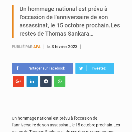
Ports ouest-africains : la bataille du fret sahélien
Un hommage national est prévu à
l'occasion de l'anniversaire de son
AfroBasket U18 : Le Mali défend sa double couronne à Abidjan
assassinat, le 15 octobre prochain.Les
restes de Thomas Sankara…
le:
3 février 2023
PUBLIÉ PAR
APA
Partager sur Facebook
Tweetez!
Un hommage national est prévu à l’occasion de
l’anniversaire de son assassinat, le 15 octobre prochain.Les
restes de Thomas Sankara et de ses douze compagnons