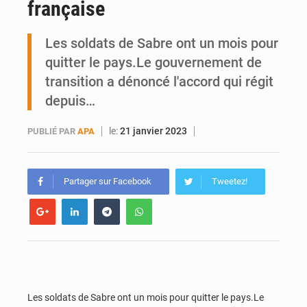
française
Ports ouest-africains : la bataille du fret sahélien
Les soldats de Sabre ont un mois pour
AfroBasket U18 : Le Mali défend sa double couronne à Abidjan
quitter le pays.Le gouvernement de
transition a dénoncé l'accord qui régit
depuis…
le:
21 janvier 2023
PUBLIÉ PAR
APA
Partager sur Facebook
Tweetez!
Les soldats de Sabre ont un mois pour quitter le pays.Le