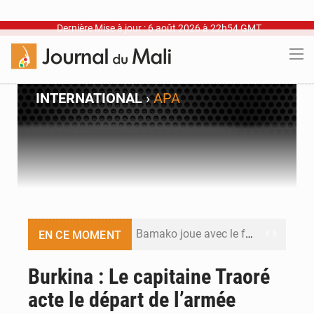
Dernière Mise à jour : 6 août 2026 à 22h54 GMT
INTERNATIONAL
›
APA
Bamako joue avec le feu
EN CE MOMENT
Blanchisseries à Bamako : la traçabilité du linge en question
Burkina : Le capitaine Traoré
acte le départ de l’armée
Dr Abdrahamane Tamboura, économiste