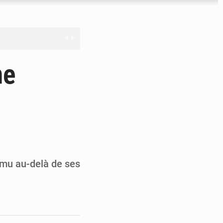
nge en question
ne
ien
ouronne à Abidjan
ému au-delà de ses