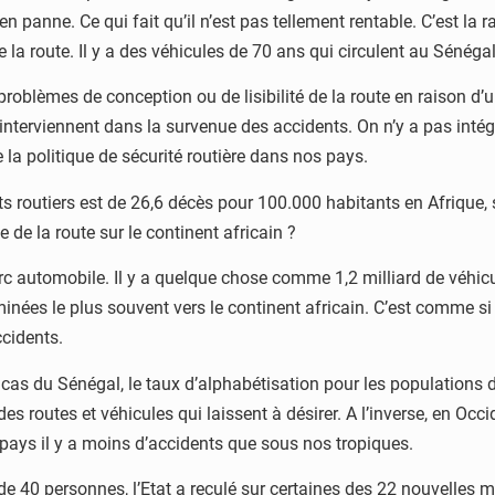
anne. Ce qui fait qu’il n’est pas tellement rentable. C’est la rai
la route. Il y a des véhicules de 70 ans qui circulent au Sénégal.
 problèmes de conception ou de lisibilité de la route en raison d’
interviennent dans la survenue des accidents. On n’y a pas intégré
 la politique de sécurité routière dans nos pays.
s routiers est de 26,6 décès pour 100.000 habitants en Afrique, 
de de la route sur le continent africain ?
parc automobile. Il y a quelque chose comme 1,2 milliard de véhic
inées le plus souvent vers le continent africain. C’est comme 
ccidents.
e cas du Sénégal, le taux d’alphabétisation pour les population
routes et véhicules qui laissent à désirer. A l’inverse, en Occi
 pays il y a moins d’accidents que sous nos tropiques.
de 40 personnes, l’Etat a reculé sur certaines des 22 nouvelles me