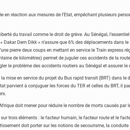
ée en réaction aux mesures de l’Etat, empêchant plusieurs personn
berté du travail comme le droit de grève. Au Sénégal, l’essentie
t « Dakar Dem Dikk » n’assure que 6% des déplacements dans le pa
 d’une pierre deux coups en mettant en service le Train express ré
ntaine de kilomètres) permet de juguler ces accidents de la rout
 régler le problème des accidents routiers au Sénégal et assurer 
 la mise en service du projet du Bus rapid transit (BRT) dans l
at parvient à conjuguer les forces du TER et celles du BRT, il p
rs.
Afrique doit mener pour réduire le nombre de morts causés par le
sur trois éléments : le facteur humain, le facteur route et le fact
tissement doit porter sur les notions de secourisme, la conduite 