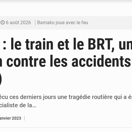
6 août 2026
Bamako joue avec le feu
6 août 2026
Blanchisseries à Bamako : la traçabilité du li
: le train et le BRT, u
6 août 2026
Dr Abdrahamane Tamboura, économiste
n contre les accidents
6 août 2026
Ports ouest-africains : la bataille du fret sahél
)
6 août 2026
AfroBasket U18 : Le Mali défend sa double c
cu ces derniers jours une tragédie routière qui a 
cialiste de la…
janvier 2023