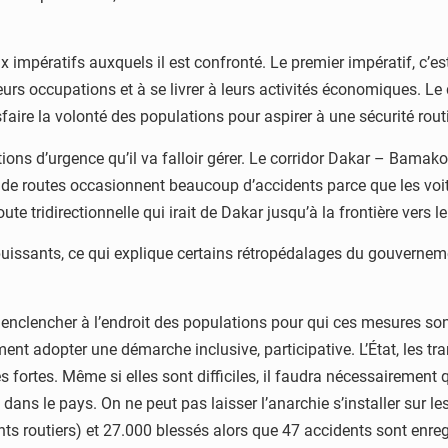
ux impératifs auxquels il est confronté. Le premier impératif, c’es
urs occupations et à se livrer à leurs activités économiques. Le d
sfaire la volonté des populations pour aspirer à une sécurité rou
ations d’urgence qu’il va falloir gérer. Le corridor Dakar – Bama
s de routes occasionnent beaucoup d’accidents parce que les voitu
e tridirectionnelle qui irait de Dakar jusqu’à la frontière vers le
puissants, ce qui explique certains rétropédalages du gouverneme
oir enclencher à l’endroit des populations pour qui ces mesures s
ment adopter une démarche inclusive, participative. L’État, les tr
fortes. Même si elles sont difficiles, il faudra nécessairement q
e dans le pays. On ne peut pas laisser l’anarchie s’installer sur 
s routiers) et 27.000 blessés alors que 47 accidents sont enregist