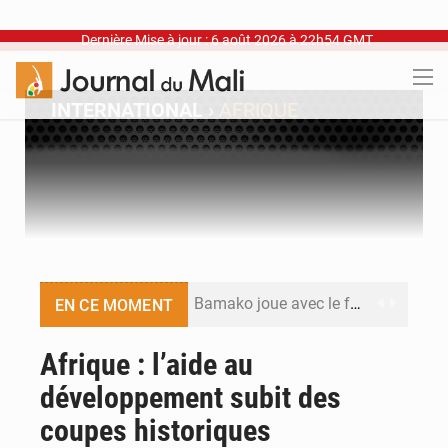
Dernière Mise à jour : 6 août 2026 à 22h54 GMT
INTERNATIONAL
›
AFRIQUE
Bamako joue avec le feu
EN CE MOMENT
Blanchisseries à Bamako : la traçabilité du linge en question
Afrique : l’aide au
développement subit des
Dr Abdrahamane Tamboura, économiste
coupes historiques
Ports ouest-africains : la bataille du fret sahélien