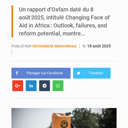
Un rapport d’Oxfam daté du 8
AfroBasket U18 : Le Mali défend sa double couronne à Abidjan
août 2025, intitulé Changing Face of
Aid in Africa : Outlook, failures, and
reform potential, montre…
le:
18 août 2025
PUBLIÉ PAR
FATOUMATA MAGUIRAGA
Partager sur Facebook
Tweetez!