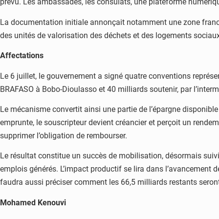
prévu. Les ambassades, les consulats, une plateforme numérique
La documentation initiale annonçait notamment une zone franche 
des unités de valorisation des déchets et des logements sociaux 
Affectations
Le 6 juillet, le gouvernement a signé quatre conventions représe
BRAFASO à Bobo-Dioulasso et 40 milliards soutenir, par l’inter
Le mécanisme convertit ainsi une partie de l’épargne disponible e
emprunte, le souscripteur devient créancier et perçoit un rendem
supprimer l’obligation de rembourser.
Le résultat constitue un succès de mobilisation, désormais suivi 
emplois générés. L’impact productif se lira dans l’avancement des
faudra aussi préciser comment les 66,5 milliards restants seront
Mohamed Kenouvi