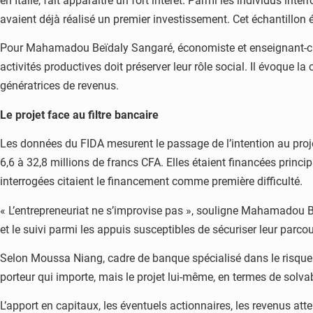
en Italie, fait apparaître un fort intérêt. Parmi les individus in
avaient déjà réalisé un premier investissement. Cet échantillon é
Pour Mahamadou Beïdaly Sangaré, économiste et enseignant-che
activités productives doit préserver leur rôle social. Il évoque
génératrices de revenus.
Le projet face au filtre bancaire
Les données du FIDA mesurent le passage de l’intention au proje
6,6 à 32,8 millions de francs CFA. Elles étaient financées prin
interrogées citaient le financement comme première difficulté.
« L’entrepreneuriat ne s’improvise pas », souligne Mahamadou Beï
et le suivi parmi les appuis susceptibles de sécuriser leur parcou
Selon Moussa Niang, cadre de banque spécialisé dans le risque e
porteur qui importe, mais le projet lui-même, en termes de solvabili
L’apport en capitaux, les éventuels actionnaires, les revenus atte