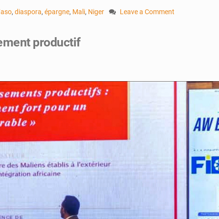
Faso
,
diaspora
,
épargne
,
Mali
,
Niger
Leave a Comment
on
Burkina
sement productif
Faso
:
L’épargne
de
la
diaspora
finance
les
grands
projets