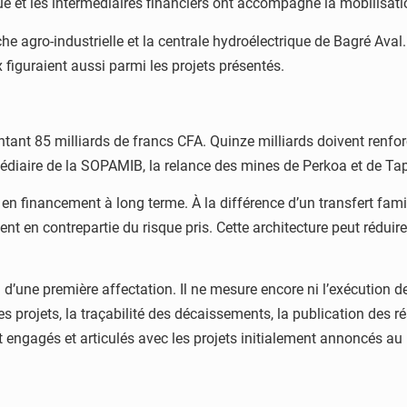
 et les intermédiaires financiers ont accompagné la mobilisati
agro-industrielle et la centrale hydroélectrique de Bagré Aval.
figuraient aussi parmi les projets présentés.
ntant 85 milliards de francs CFA. Quinze milliards doivent renfo
médiaire de la SOPAMIB, la relance des mines de Perkoa et de Ta
n financement à long terme. À la différence d’un transfert familia
ent en contrepartie du risque pris. Cette architecture peut rédui
d’une première affectation. Il ne mesure encore ni l’exécution des
 projets, la traçabilité des décaissements, la publication des ré
 engagés et articulés avec les projets initialement annoncés au 