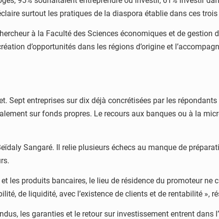
terrogés, 95% souhaitaient entreprendre ou investir, 61% investir 
claire surtout les pratiques de la diaspora établie dans ces troi
rcheur à la Faculté des Sciences économiques et de gestion de
 la création d’opportunités dans les régions d’origine et l’acco
t. Sept entreprises sur dix déjà concrétisées par les répondants
cipalement sur fonds propres. Le recours aux banques ou à la mic
daly Sangaré. Il relie plusieurs échecs au manque de préparation
rs.
t les produits bancaires, le lieu de résidence du promoteur ne c
té, de liquidité, avec l’existence de clients et de rentabilité », ré
ndus, les garanties et le retour sur investissement entrent dans l