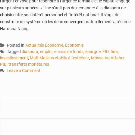
l’argent envoyé pour répondre à l’urgence familiale et le capital engagé
sur plusieurs années. « Il ne s’agit pas de demander à la diaspora de
choisir entre son intérêt personnel et l’intérêt national. Il s’agit de
construire un système où les deux convergent naturellement », résume
Harouna Niang.
Posted in
Actualités Économie
,
Économie
Tagged
diaspora
,
emploi
,
envois de fonds
,
épargne
,
FID
,
fida
,
investissement
,
Mali
,
Maliens établis à l'extérieur
,
Mossa Ag Attaher
,
PIB
,
transferts monétaires
Leave a Comment
on
Diaspora
malienne
:
Le
pari
de
l’investissement
productif