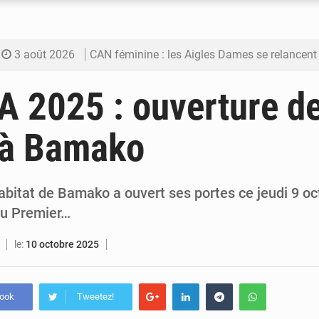
3 août 2026
CAN féminine : les Aigles Dames se relancent
3 août 2026
Visas américains : les dossiers maliens trans
2025 : ouverture de
3 août 2026
Hivernage : l’anticipation des crues à l’épreuv
 à Bamako
3 août 2026
Mobilité étudiante : une présence africaine en hausse dans 
3 août 2026
Emploi des jeunes au Mali : des compétences encore d
abitat de Bamako a ouvert ses portes ce jeudi 9 o
du Premier…
le:
10 octobre 2025
book
Tweetez!