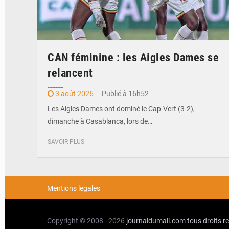
CAN féminine : les Aigles Dames se
relancent
3 août 2026
Publié à 16h52
Les Aigles Dames ont dominé le Cap-Vert (3-2),
dimanche à Casablanca, lors de…
SAVOIR PLUS
Mentions legales
Copyright © 2008 - 2026
journaldumali.com
tous droits r