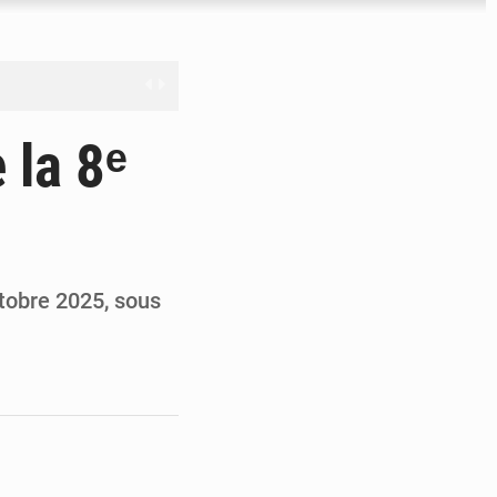
férés à Dakar
 la 8ᵉ
e
les universités russes
ifficiles à valoriser
ctobre 2025, sous