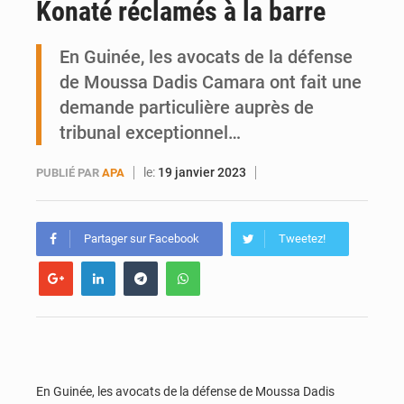
Konaté réclamés à la barre
Riz local : 26 030 tonnes pour amortir la soudure
En Guinée, les avocats de la défense
Enclavement : Les fragiles routes du Mali vers la mer
de Moussa Dadis Camara ont fait une
demande particulière auprès de
tribunal exceptionnel…
le:
19 janvier 2023
PUBLIÉ PAR
APA
Partager sur Facebook
Tweetez!
En Guinée, les avocats de la défense de Moussa Dadis