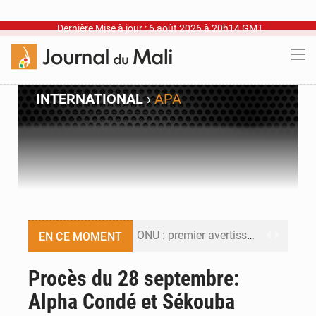
Dernière Mise à jour : 6 août 2026 à 20h14 GMT
INTERNATIONAL
›
APA
ONU : premier avertissement pour Macky Sall
EN CE MOMENT
Décharge de Badalabougou : Une menace sanitaire à ciel ouvert
Procès du 28 septembre:
Alpha Condé et Sékouba
Défense et sécurité : Le Mali change d’architecture