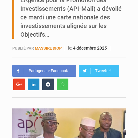
L’Agence pour la Promotion des
Investissements (API-Mali) a dévoilé
AfroBasket U18 : Le Mali défend sa double couronne à Abidjan
ce mardi une carte nationale des
investissements alignée sur les
Objectifs…
le:
4 décembre 2025
PUBLIÉ PAR
MASSIRE DIOP
Partager sur Facebook
Tweetez!