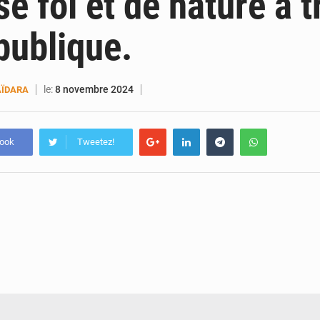
e foi et de nature à t
 publique.
le:
8 novembre 2024
ÏDARA
book
Tweetez!