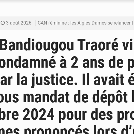
3 août 2026
CAN féminine : les Aigles Dames se relancent
3 août 2026
Visas américains : les dossiers maliens trans
Bandiougou Traoré vi
3 août 2026
Hivernage : l’anticipation des crues à l’épreuv
condamné à 2 ans de 
3 août 2026
Mobilité étudiante : une présence africaine en hausse dans 
r la justice. Il avait 
3 août 2026
Emploi des jeunes au Mali : des compétences encore d
ous mandat de dépôt 
bre 2024 pour des pr
es prononcés lors d