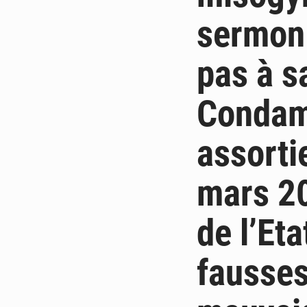
sermon 
pas à s
Condam
assorti
mars 20
de l’Eta
fausses