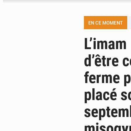
EN CE MOMENT
L’imam 
d’être 
ferme pa
placé s
septem
misogyn