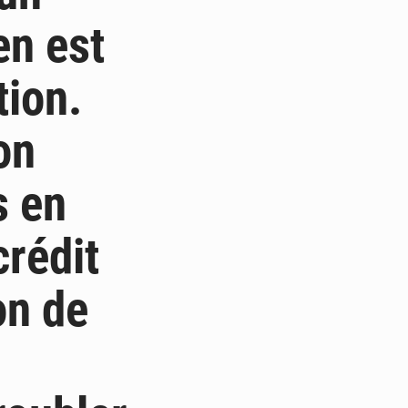
en est
ion.
on
s en
crédit
on de