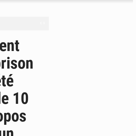
férés à Dakar
ent
e
prison
les universités russes
été
ifficiles à valoriser
le 10
opos
’un