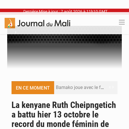
Dernière Mise à jour : 7 août 2026 à 11h10 GMT
›
Bamako joue avec le feu
EN CE MOMENT
Blanchisseries à Bamako : la traçabilité du linge en question
La kenyane Ruth Cheipngetich
a battu hier 13 octobre le
Dr Abdrahamane Tamboura, économiste
record du monde féminin de
Ports ouest-africains : la bataille du fret sahélien