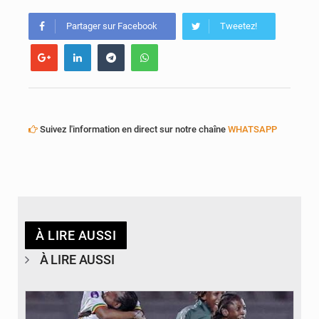
Emploi des jeunes au Mali : des compétences encore difficiles à valoriser
Partager sur Facebook
Tweetez!
Suivez l'information en direct sur notre chaîne
WHATSAPP
À LIRE AUSSI
À LIRE AUSSI
© FEMAFOOT