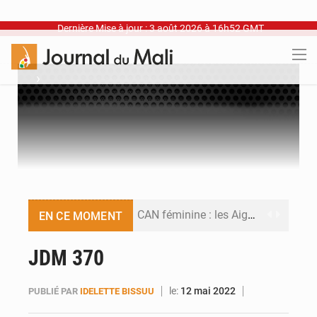
Dernière Mise à jour : 3 août 2026 à 16h52 GMT
›
CAN féminine : les Aigles Dames se relancent
EN CE MOMENT
Visas américains : les dossiers maliens transférés à Dakar
JDM 370
Hivernage : l’anticipation des crues à l’épreuve
le:
12 mai 2022
PUBLIÉ PAR
IDELETTE BISSUU
Mobilité étudiante : une présence africaine en hausse dans les universités russes