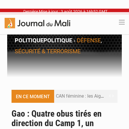
Dernière Mise à jour : 3 août 2026 à 16h52 GMT
POLITIQUE
POLITIQUE
›
DÉFENSE
,
SÉCURITÉ & TERRORISME
CAN féminine : les Aigles Dames se relancent
EN CE MOMENT
Visas américains : les dossiers maliens transférés à Dakar
Gao : Quatre obus tirés en
direction du Camp 1, un
Hivernage : l’anticipation des crues à l’épreuve