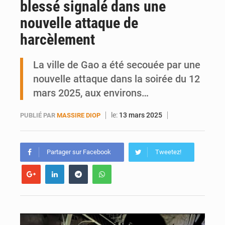
blessé signalé dans une
Mobilité étudiante : une présence africaine en hausse dans les universités russes
nouvelle attaque de
Emploi des jeunes au Mali : des compétences encore difficiles à valoriser
harcèlement
La ville de Gao a été secouée par une
nouvelle attaque dans la soirée du 12
mars 2025, aux environs…
le:
13 mars 2025
PUBLIÉ PAR
MASSIRE DIOP
Partager sur Facebook
Tweetez!