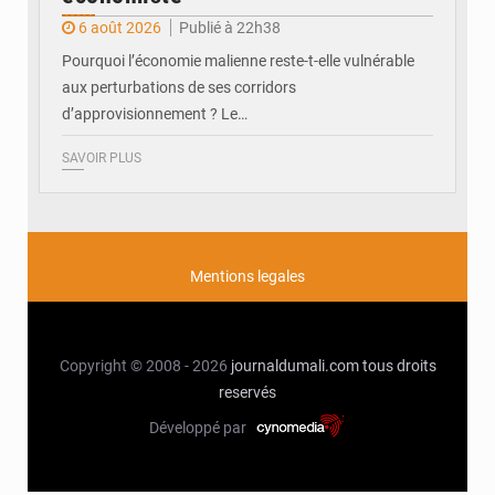
6 août 2026
Publié à 22h38
Pourquoi l’économie malienne reste-t-elle vulnérable
aux perturbations de ses corridors
d’approvisionnement ? Le…
SAVOIR PLUS
Mentions legales
Copyright © 2008 - 2026
journaldumali.com
tous droits
reservés
Développé par