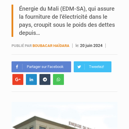
Ports ouest-africains : la bataille du fret sahélien
Énergie du Mali (EDM-SA), qui assure
la fourniture de l’électricité dans le
AfroBasket U18 : Le Mali défend sa double couronne à Abidjan
pays, croupit sous le poids des dettes
depuis…
le:
20 juin 2024
PUBLIÉ PAR
BOUBACAR HAÏDARA
Partager sur Facebook
Tweetez!