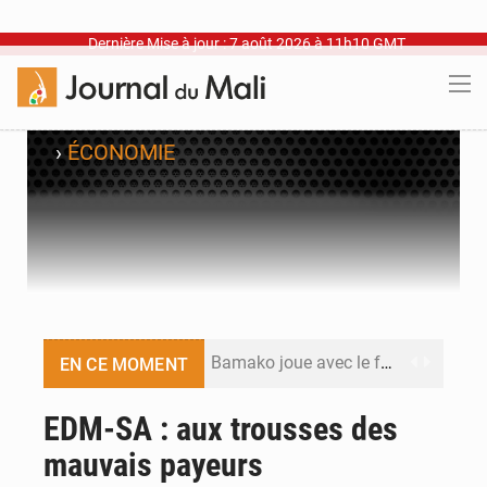
Dernière Mise à jour : 7 août 2026 à 11h10 GMT
›
ÉCONOMIE
Bamako joue avec le feu
EN CE MOMENT
Blanchisseries à Bamako : la traçabilité du linge en question
EDM-SA : aux trousses des
mauvais payeurs
Dr Abdrahamane Tamboura, économiste