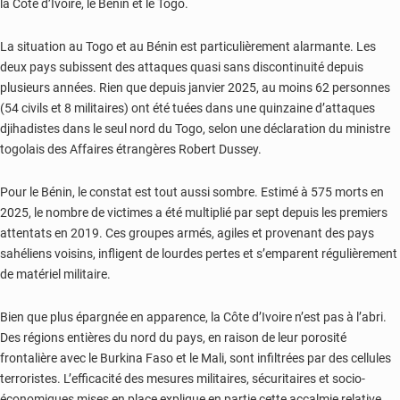
la Côte d’Ivoire, le Bénin et le Togo.
La situation au Togo et au Bénin est particulièrement alarmante. Les
deux pays subissent des attaques quasi sans discontinuité depuis
plusieurs années. Rien que depuis janvier 2025, au moins 62 personnes
(54 civils et 8 militaires) ont été tuées dans une quinzaine d’attaques
djihadistes dans le seul nord du Togo, selon une déclaration du ministre
togolais des Affaires étrangères Robert Dussey.
Pour le Bénin, le constat est tout aussi sombre. Estimé à 575 morts en
2025, le nombre de victimes a été multiplié par sept depuis les premiers
attentats en 2019. Ces groupes armés, agiles et provenant des pays
sahéliens voisins, infligent de lourdes pertes et s’emparent régulièrement
de matériel militaire.
Bien que plus épargnée en apparence, la Côte d’Ivoire n’est pas à l’abri.
Des régions entières du nord du pays, en raison de leur porosité
frontalière avec le Burkina Faso et le Mali, sont infiltrées par des cellules
terroristes. L’efficacité des mesures militaires, sécuritaires et socio-
économiques mises en place explique en partie cette accalmie relative,