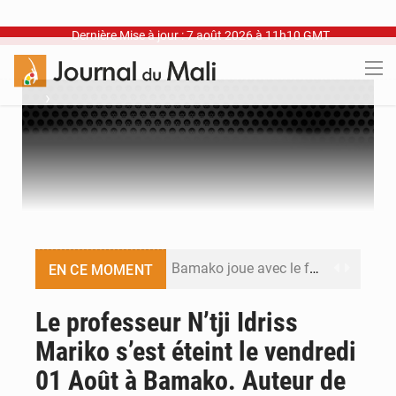
Dernière Mise à jour : 7 août 2026 à 11h10 GMT
›
Bamako joue avec le feu
EN CE MOMENT
Blanchisseries à Bamako : la traçabilité du linge en question
Le professeur N’tji Idriss
Mariko s’est éteint le vendredi
Dr Abdrahamane Tamboura, économiste
01 Août à Bamako. Auteur de
Ports ouest-africains : la bataille du fret sahélien