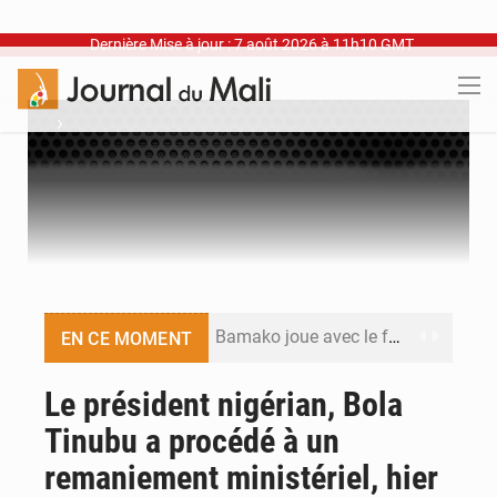
Dernière Mise à jour : 7 août 2026 à 11h10 GMT
›
Bamako joue avec le feu
EN CE MOMENT
Blanchisseries à Bamako : la traçabilité du linge en question
Le président nigérian, Bola
Tinubu a procédé à un
Dr Abdrahamane Tamboura, économiste
remaniement ministériel, hier
Ports ouest-africains : la bataille du fret sahélien