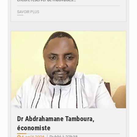
SAVOIR PLUS
© Daou
Dr Abdrahamane Tamboura,
économiste
6 août 2026
Publié à 22h38